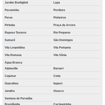
Jardim Bonfiglioli
Lapa
Pacaembu
Perdizes
Perus
Pinheiros
Pirituba
Praça da Arvore
Raposo Tavares
Rio Pequeno
Sumaré
São Domingos
Vila Leopoldina
Vila Pompeia
Vila Romana
Vila Sônia
Água Branca
Alphaville
Barueri
Cajamar
Cotia
Guarulhos
Itapevi
Jandira
Osasco
Santana de Parnaíba
Brasilândia
Cachoeirinha