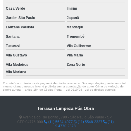
Casa Verde
Imirim
Jardim São Paulo
Jaçanã
Lauzane Paulista
Mandaqui
Santana
Tremembé
Tucuruvi
Vila Guilherme
Vila Gustavo
Vila Maria
Vila Medeiros
Zona Norte
Vila Mariana
O conteúdo do texto desta página é de direito reservado. Sua reprodução, parcial ou total,
mesmo citando nossos links, é proibida sem a autorização do autor. Crime de violação de
direito autoral – artigo 184 do Código Penal –
Lei 9610/98 - Lei de direitos autorais
.
Terrasan Limpeza Pós Obra
Avenida do Rio Bonito , 790 - São Paulo São Paulo - SP
CEP:04776-000
(11) 5524-4977
(11) 5548-2327
(11)
9.4770-2378