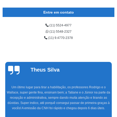
Entre em contato
(11) 5524-4977
(11) 5548-2327
(11) 9.4770-2378
Cinthia
Alvarenga
o e o
Fazer aulas com a Marinho foi a melhor experiência que tive,
parte da
equipe altamente treinada, profissionais de excelente gabarito, 
ndo as
meses de muita alegria e sucesso do CFC às aulas práticas, s
raças à
agradecer. Espero que os novos condutores tenham a mesma s
eis.
que eu.