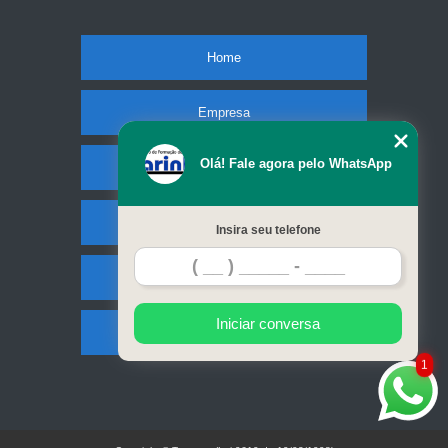
Home
Empresa
Olá! Fale agora pelo WhatsApp
Missão
Serviços
Insira seu telefone
Contato
Iniciar conversa
Mapa do site
1