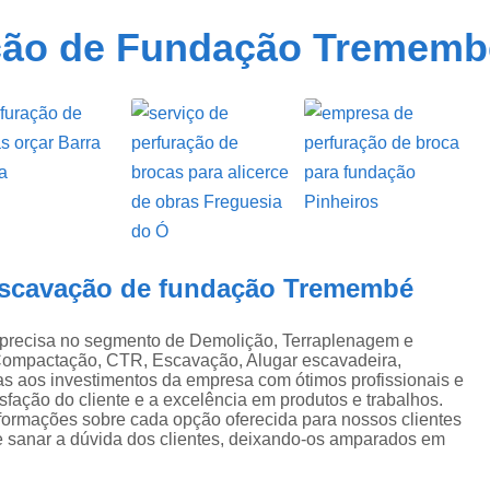
Máquina de Compactar Solo
e
ção de Fundação Trememb
Remoção de Entulho com CTR
Remo
gem
Remoção de Entulho com Fornecimento de 
Transporte de Terra com CTR
Tran
Transporte de Terra com Fornecimento d
Transporte Terra CTR
Demolição Adm
Demolição Controlada
Demolição d
Demolição de Galpão
Demoliç
escavação de fundação Tremembé
Demolição e Terraplanagem
Dem
 precisa no segmento de Demolição, Terraplenagem e
Demolição Mecanizada
Demolição Resid
Compactação, CTR, Escavação, Alugar escavadeira,
ças aos investimentos da empresa com ótimos profissionais e
Disk Entulho
Disque Entulho
fação do cliente e a excelência em produtos e trabalhos.
nformações sobre cada opção oferecida para nossos clientes
Remoção de Entulho
Rem
 sanar a dúvida dos clientes, deixando-os amparados em
Retirada de Entulho em Terreno