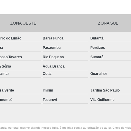
ZONA OESTE
ZONA SUL
rro do Limão
Barra Funda
Butantã
pa
Pacaembu
Perdizes
poso Tavares
Rio Pequeno
Sumaré
a Sônia
Água Branca
jamar
Cotia
Guarulhos
sa Verde
Imirim
Jardim São Paulo
emembé
Tucuruvi
Vila Guilherme
rcial ou total, mesmo citando nossos links, é proibida sem a autorização do autor. Crime de viol