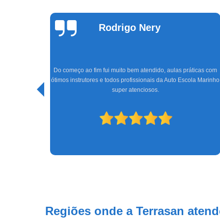
Rodrigo Nery
ndimento
Do começo ao fim fui muito bem atendido, aulas práticas com
explicam
ótimos instrutores e todos profissionais da Auto Escola Marinho
 aulas
super atenciosos.
 feito!
Regiões onde a Terrasan atend