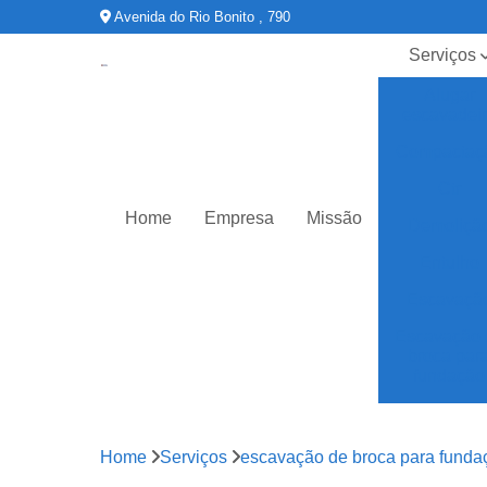
Avenida do Rio Bonito , 790
Serviços
Alugar
escavadei
Compactaç
Ctr
Home
Empresa
Missão
Demoliçã
Entulho
Escavaçã
Escavação 
broca par
fundação
Limpeza
terreno
Home
Serviços
escavação de broca para funda
Nivelamen