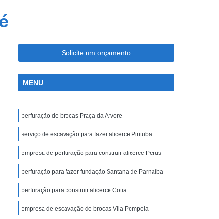
Máquina para Compactar Solo
é
ção de Entulho com Fornecimento de CTR
CTR Eletrônico
Remoção de Terra com CTR
Solicite um orçamento
sporte de Terra com Fornecimento de CTR
e CTR Eletrônico
Transporte de Terra CTR
MENU
inistrativa
Demolição Construção Civil
e Casas
Demolição de Concreto Armado
perfuração de brocas Praça da Arvore
ão de Muros
Demolição de Prédio
serviço de escavação para fazer alicerce Pirituba
olição Industrial
Demolição Manual
empresa de perfuração para construir alicerce Perus
encial
Descarte de Entulho
Disc Entulho
perfuração para fazer fundação Santana de Parnaíba
Entulho para Aterro
Recolhe Entulho
oção Entulho
Retira Entulho
perfuração para construir alicerce Cotia
Tira Entulho
Escavação a Céu Aberto
empresa de escavação de brocas Vila Pompeia