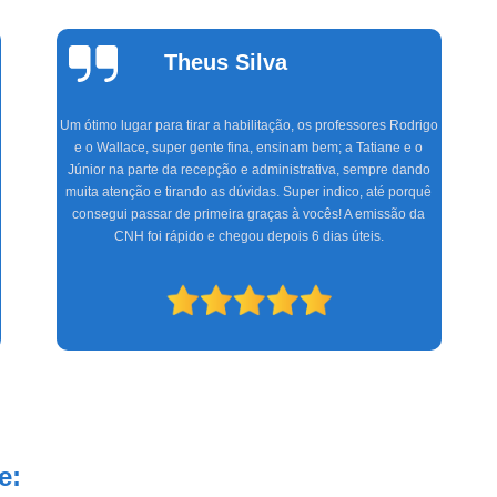
Máquina para Limpar Terreno
Trator par
Nivelamento de Terreno Aclive
Theus Silva
Nivelamento de Terreno para Const
Nivelamento para Terre
Um ótimo lugar para tirar a habilitação, os professores Rodrigo
e o Wallace, super gente fina, ensinam bem; a Tatiane e o
Nivelar Terreno Aclive para Co
Júnior na parte da recepção e administrativa, sempre dando
Nivelar Terreno Declive para Const
muita atenção e tirando as dúvidas. Super indico, até porquê
consegui passar de primeira graças à vocês! A emissão da
Nivelar Terreno para Construção
Alu
CNH foi rápido e chegou depois 6 dias úteis.
Caminhão para Pegar Entulho
Caminhão Tira Entulho
Carreto para E
Retirada de Entulho de Obra
Retirada 
Obras de Terraplanagem
Terraplanage
Terraplanagem e Demolição
Terrapla
Terraplanagem M3
Terraplanagem
e:
Terraplanagem Terreno
Te