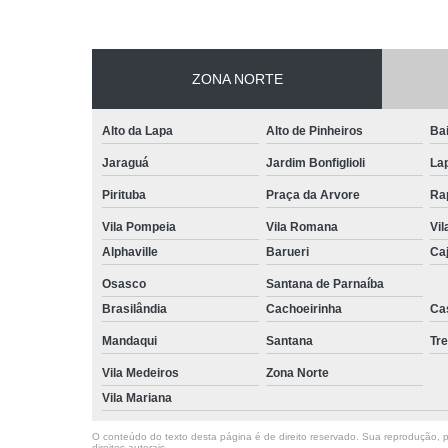
ZONA NORTE
Alto da Lapa
Alto de Pinheiros
Bai
Jaraguá
Jardim Bonfiglioli
La
Pirituba
Praça da Arvore
Ra
Vila Pompeia
Vila Romana
Vil
Alphaville
Barueri
Ca
Osasco
Santana de Parnaíba
Brasilândia
Cachoeirinha
Ca
Mandaqui
Santana
Tr
Vila Medeiros
Zona Norte
Vila Mariana
O conteúdo do texto desta página é de direito reservado. Sua reprodução, pa
direitos autorais
.