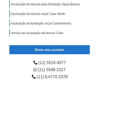
e Subsolo
Escavação de Tubulação
escavação de brocas para fundação Água Branca
 e Demolição
Escavação Fundação
escavação de brocas orçar Casa Verde
a Fundação
Escavação Terraplanagem
escavação de fundação orçar Cachoeirinha
oca para Alicerce
Escavação de Brocas
serviço de escavação de brocas Cotia
Escavação de Brocas para Fundação
Escavação para Fazer Alicerce
Entre em contato
Perfuração de Broca para Fundação
ção de Brocas para Alicerce de Obras
(11) 5524-4977
(11) 5548-2327
e
Perfuração para Fazer Fundação
(11) 9.4770-2378
eza de Terreno com Escavadeira
adeira
Limpeza de Terreno com Trator
ução
Limpeza de Terreno Pós Obra
 Pós Obra
Limpeza Terreno Obra