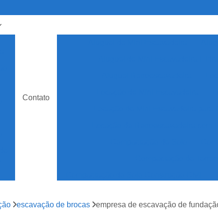
Aluguel de Mini Escavadeira
Alug
ra
Aluguel de Mini Escavadeira Hidrá
ão
Aluguel Retroescavadeira
Loc
Locação de Mini Escavadeira
L
Contato
o
Locação de Mini Escavadeira para 
Locação de Retroescavadeira com
o
Compactação de Solo
Comp
de
Compactação de Terre
a
Compactação do Solo Construção Civil
Compactar Solo
Co
ção
escavação de brocas
empresa de escavação de fundaç
Equipamentos de Compactação do 
to