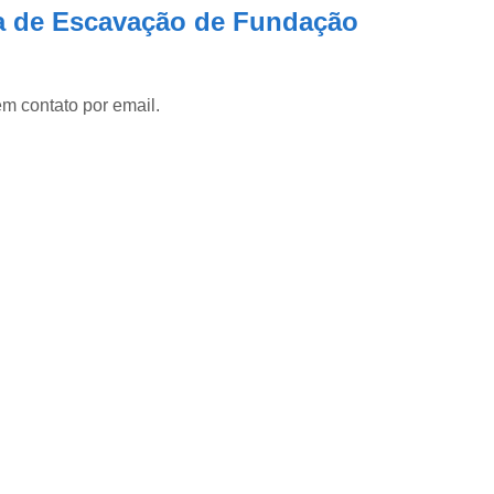
Escavação de Solo
Escavação d
a de Escavação de Fundação
Escavação de Valas
Escavação
Escavação Manual
Escavação par
em contato por email.
Escavação Terreno
Escavação de Br
Escavação de Brocas para Alicerce
Escavação de Fundação
Escavação para Fazer Fundação
Perfuração de Brocas
Perfura
Perfuração para Construir Alicerc
Limpeza de Terreno
Limp
Limpeza de Terreno com Retroescav
Limpeza de Terreno para Constr
Limpeza do Terreno
Limpeza