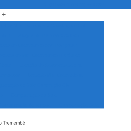
(11) 5524-4977
(11) 5548-2327
uel de Mini Escavadeira Construção Civil
ulica
Aluguel de Retroescavadeira
ação de Escavadeira com Rompedor
ocação de Mini Escavadeira Hidráulica
Obras
Locação de Retroescavadeira
 Rompedor
Locação Mini Escavadeira
actação de Solo Construção Civil
no
Compactação do Solo
Compactação do Terreno
Compactação Solo
mpactar Solo Manualmente
ão Tremembé
Solo
Locação de Rolo Compactador