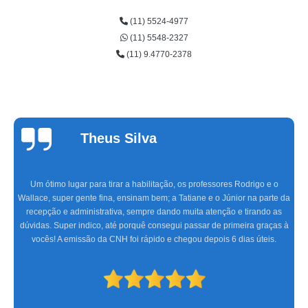
(11) 5524-4977
(11) 5548-2327
(11) 9.4770-2378
Theus Silva
Um ótimo lugar para tirar a habilitação, os professores Rodrigo e o
Wallace, super gente fina, ensinam bem; a Tatiane e o Júnior na parte da
recepção e administrativa, sempre dando muita atenção e tirando as
dúvidas. Super indico, até porquê consegui passar de primeira graças à
vocês! A emissão da CNH foi rápido e chegou depois 6 dias úteis.