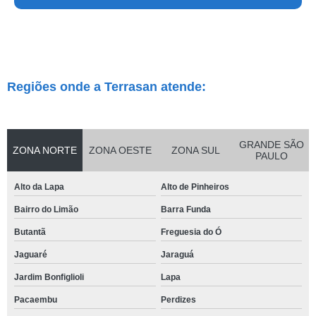
Regiões onde a Terrasan atende:
GRANDE SÃO
ZONA NORTE
ZONA OESTE
ZONA SUL
PAULO
Alto da Lapa
Alto de Pinheiros
Bairro do Limão
Barra Funda
Butantã
Freguesia do Ó
Jaguaré
Jaraguá
Jardim Bonfiglioli
Lapa
Pacaembu
Perdizes