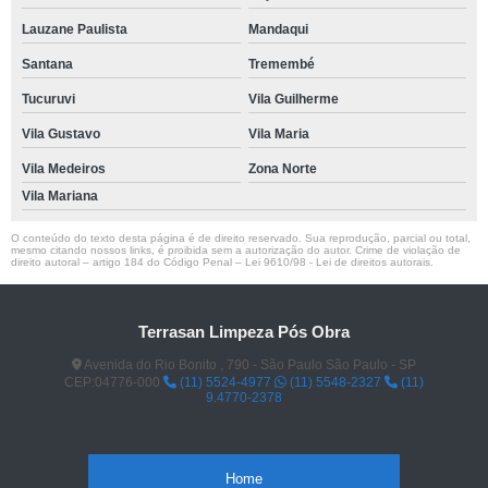
Lauzane Paulista
Mandaqui
Santana
Tremembé
Tucuruvi
Vila Guilherme
Vila Gustavo
Vila Maria
Vila Medeiros
Zona Norte
Vila Mariana
O conteúdo do texto desta página é de direito reservado. Sua reprodução, parcial ou total,
mesmo citando nossos links, é proibida sem a autorização do autor. Crime de violação de
direito autoral – artigo 184 do Código Penal –
Lei 9610/98 - Lei de direitos autorais
.
Terrasan Limpeza Pós Obra
Avenida do Rio Bonito , 790 - São Paulo São Paulo - SP
CEP:04776-000
(11) 5524-4977
(11) 5548-2327
(11)
9.4770-2378
Home