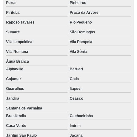
Perus
Pinheiros
Pirituba
Praça da Arvore
Raposo Tavares
Rio Pequeno
Sumaré
São Domingos
Vila Leopoldina
Vila Pompeia
Vila Romana
Vila Sônia
Água Branca
Alphaville
Barueri
Cajamar
Cotia
Guarulhos
Itapevi
Jandira
Osasco
Santana de Parnaíba
Brasilândia
Cachoeirinha
Casa Verde
Imirim
Jardim São Paulo
Jaçanã