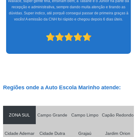
equipe altamente treinada, profissionais de excelente gabarito, foram seis
meses de muita alegria e sucesso do CFC às aulas práticas, só tenho a
agradecer. Espero que os novos condutores tenham a mesma satisfação
que eu.
Regiões onde a Auto Escola Marinho atende:
ZONA SUL
Campo Grande
Campo Limpo
Capão Redondo
Cidade Ademar
Cidade Dutra
Grajaú
Jardim Orion