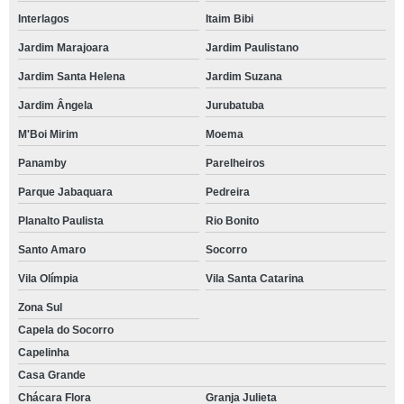
Interlagos
Itaim Bibi
Jardim Marajoara
Jardim Paulistano
Jardim Santa Helena
Jardim Suzana
Jardim Ângela
Jurubatuba
M'Boi Mirim
Moema
Panamby
Parelheiros
Parque Jabaquara
Pedreira
Planalto Paulista
Rio Bonito
Santo Amaro
Socorro
Vila Olímpia
Vila Santa Catarina
Zona Sul
Capela do Socorro
Capelinha
Casa Grande
Chácara Flora
Granja Julieta