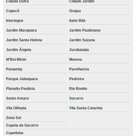
Cidade Dutra
Cidade Jardim
Cupecê
Grajau
Interlagos
Itaim Bibi
Jardim Marajoara
Jardim Paulistano
Jardim Santa Helena
Jardim Suzana
Jardim Ângela
Jurubatuba
M'Boi Mirim
Moema
Panamby
Parelheiros
Parque Jabaquara
Pedreira
Planalto Paulista
Rio Bonito
Santo Amaro
Socorro
Vila Olímpia
Vila Santa Catarina
Zona Sul
Capela do Socorro
Capelinha