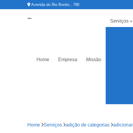
Avenida do Rio Bonito , 790
Serviços
Adição de
categorias
Aulas para
habilitados
Home
Empresa
Missão
Cnh
especial
Cnh
suspensa
Primeira
habilitação
Home
Serviços
adição de categorias
adicionar