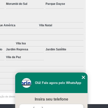
Morumbi do Sul
Parque Dayse
ue América
Vila Natal
Vila Isa
io
Jardim Represa
Jardim Satélite
Vila da Paz
Olá! Fale agora pelo WhatsApp
ação de direito autoral – artigo 184 do Código Penal –
Lei 9610/98 - Lei de
Insira seu telefone