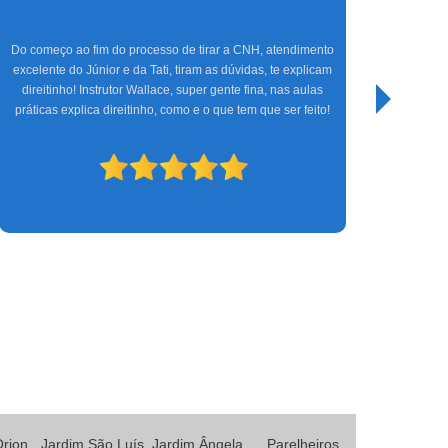
Do começo ao fim do processo de tirar a CNH, atendimento
Do começ
excelente do Júnior e da Tati, tiram as dúvidas, te explicam
ótimos in
direitinho! Instrutor Wallace, super gente fina, nas aulas
práticas explica direitinho, como e o que tem que ser feito!
Orion
Jardim São Luís
Jardim Ângela
Parelheiros