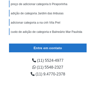
preço de adicionar categoria b Piraporinha
adição de categoria Jardim das Imbuias
adicionar categoria a na cnh Vila Prel
custo de adição de categoria e Balneário Mar Paulista
Entre em contato
(11) 5524-4977
(11) 5548-2327
(11) 9.4770-2378