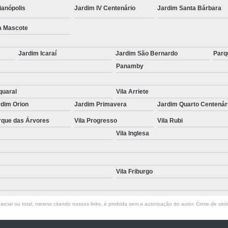
ianópolis
Jardim IV Centenário
Jardim Santa Bárbara
a Mascote
Jardim Icaraí
Jardim São Bernardo
Parq
Panamby
quaral
Vila Arriete
rdim Orion
Jardim Primavera
Jardim Quarto Centenár
rque das Árvores
Vila Progresso
Vila Rubi
Vila Inglesa
Vila Friburgo
rcial ou total, mesmo citando nossos links, é proibida sem a autorização do autor. Crime de viol