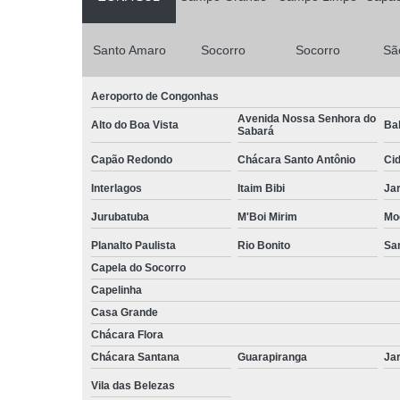
Santo Amaro
Socorro
Socorro
Sã
Aeroporto de Congonhas
Avenida Nossa Senhora do
Alto do Boa Vista
Bal
Sabará
Capão Redondo
Chácara Santo Antônio
Ci
Interlagos
Itaim Bibi
Ja
Jurubatuba
M'Boi Mirim
Mo
Planalto Paulista
Rio Bonito
Sa
Capela do Socorro
Capelinha
Casa Grande
Chácara Flora
Chácara Santana
Guarapiranga
Jar
Vila das Belezas