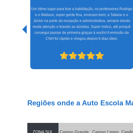
Um ótimo lugar para tirar a habilitação, os professores Rodrigo
e o Wallace, super gente fina, ensinam bem; a Tatiane e o
icas com
Júnior na parte da recepção e administrativa, sempre dando
la Marinho
muita atenção e tirando as dúvidas. Super indico, até porquê
consegui passar de primeira graças à vocês! A emissão da
CNH foi rápido e chegou depois 6 dias úteis.
Regiões onde a Auto Escola M
ZONA SUL
Campo Grande
Campo Limpo
Capã