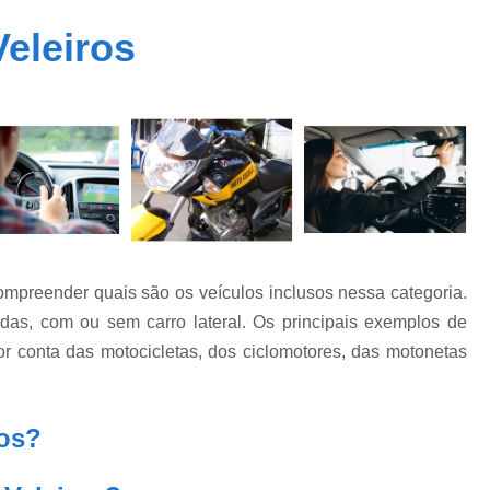
Carteira Cnh Especial
Cnh Especial
eleiros
Cnh Especial Moto
Cnh Especial par
Cnh Especial Pcd
Cnh Especial 
Carteira Cnh Suspensa
Cnh Suspensa
Cnh Suspensa por Pontos
Cnh Suspen
Reabilitação de Cnh Suspensa
Recuper
Regularização de Cnh Suspen
Auto Escola Primeira Habilitação
Cnh Prime
compreender quais são os veículos inclusos nessa categoria.
Primeira Carteira de Habilitação
Primeira H
odas, com ou sem carro lateral. Os principais exemplos de
Primeira Habilitação B
Pri
r conta das motocicletas, dos ciclomotores, das motonetas
Primeira Habilitação Categoria 
Primeira Habilitação para Car
ros?