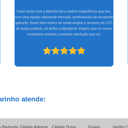
Fazer aulas com a Marinho foi a melhor experiência que tive,
com uma equipe altamente treinada, profissionais de excelente
gabarito, foram seis meses de muita alegria e sucesso do CFC
às aulas práticas, só tenho a agradecer. Espero que os novos
condutores tenham a mesma satisfação que eu.
arinho atende:
o Redondo
Cidade Ademar
Cidade Dutra
Grajaú
Jardim 