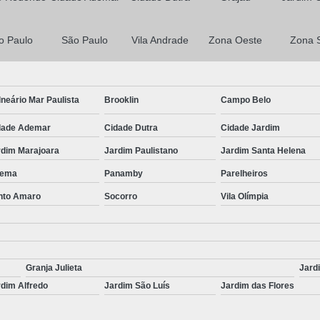
o Paulo
São Paulo
Vila Andrade
Zona Oeste
Zona 
neário Mar Paulista
Brooklin
Campo Belo
dade Ademar
Cidade Dutra
Cidade Jardim
rdim Marajoara
Jardim Paulistano
Jardim Santa Helena
ema
Panamby
Parelheiros
nto Amaro
Socorro
Vila Olímpia
Granja Julieta
Jard
dim Alfredo
Jardim São Luís
Jardim das Flores