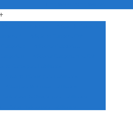
(11) 5524-4977
(11) 5548-2327
Adição da Categoria a
Adição de Categoria
ategoria B
Adição de Categoria Cnh
 Categoria e
Adicionar Categoria a
Categoria B
Adicionar Categoria B na Cnh
as de Carros para Habilitados
Aulas de Trânsito para Habilitados
Aulas para Motoristas Habilitados
 Particulares de Direção para Habilitados
s
Aulas Praticas para Habilitados
dos
Auto Escola Cnh Especial
ecial
Auto Escola para Cnh Especial