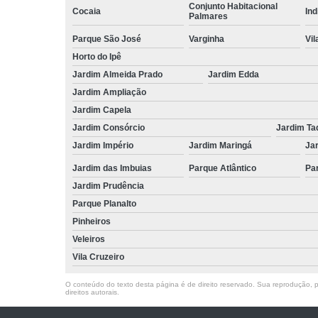
Conjunto Habitacional
Cocaia
Ind
Palmares
Parque São José
Varginha
Vil
Horto do Ipê
Jardim Almeida Prado
Jardim Edda
Jardim Ampliação
Jardim Capela
Jardim Consórcio
Jardim Ta
Jardim Império
Jardim Maringá
Ja
Jardim das Imbuias
Parque Atlântico
Pa
Jardim Prudência
Parque Planalto
Pinheiros
Veleiros
Vila Cruzeiro
O conteúdo do texto desta página é de direito reservado. Sua reprodução, pa
direitos autorais
.