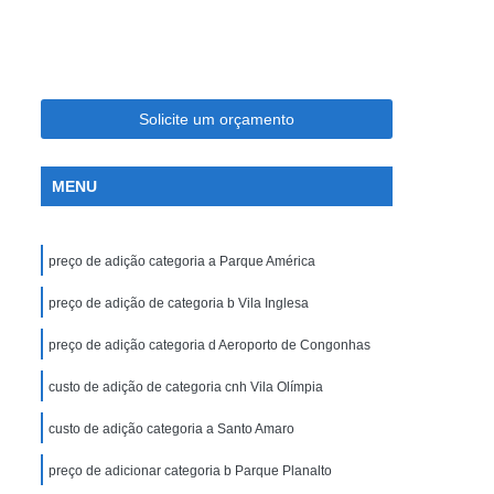
 Carro
Cnh Especial Hérnia de Disco
a Deficientes
Cnh Especial para Moto
Visão Monocular
Tirar Cnh Especial
Solicite um orçamento
 e Cassada
Cnh Suspensa Ou Cassada
sa Reciclagem
Cnh Suspensa Recurso
MENU
ar Cnh Suspensa
Recurso Cnh Suspensa
sa
Regularizar Cnh Suspensa
preço de adição categoria a Parque América
ira Habilitação
Primeira Aula de Habilitação
preço de adição de categoria b Vila Inglesa
abilitação a
Primeira Habilitação Auto Escola
preço de adição categoria d Aeroporto de Congonhas
meira Habilitação Carro e Moto
custo de adição de categoria cnh Vila Olímpia
B
Primeira Habilitação de Moto
ro
Tirar Primeira Habilitação
custo de adição categoria a Santo Amaro
preço de adicionar categoria b Parque Planalto