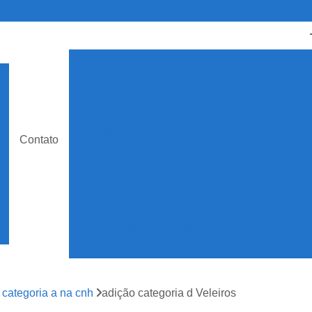
Adição Categoria a
Adição Categoria D
Adição de Categoria a
Adição de C
Adição de Categoria D
Adição de
Adicionar Categoria a na Cnh
Adicionar 
Contato
Aula para Habilitado
Aul
Aulas de Direção para Habilitados
Aulas de Volante para Habilitados
Aulas para Recém Habilitados
Aulas
Aulas Particulares para Habilitado
Auto Escola Aulas para Habilita
 categoria a na cnh
adição categoria d Veleiros
Auto Escola Especializada em Cnh Esp