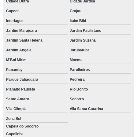
Cidade Dutra
Cidade Jardim
Cupecê
Grajau
Interlagos
Itaim Bibi
Jardim Marajoara
Jardim Paulistano
Jardim Santa Helena
Jardim Suzana
Jardim Ângela
Jurubatuba
M'Boi Mirim
Moema
Panamby
Parelheiros
Parque Jabaquara
Pedreira
Planalto Paulista
Rio Bonito
Santo Amaro
Socorro
Vila Olímpia
Vila Santa Catarina
Zona Sul
Capela do Socorro
Capelinha