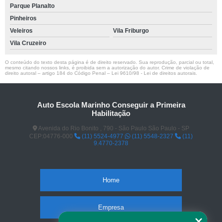
Parque Planalto
Pinheiros
Veleiros
Vila Friburgo
Vila Cruzeiro
O conteúdo do texto desta página é de direito reservado. Sua reprodução, parcial ou total,
mesmo citando nossos links, é proibida sem a autorização do autor. Crime de violação de
direito autoral – artigo 184 do Código Penal –
Lei 9610/98 - Lei de direitos autorais
.
Auto Escola Marinho Conseguir a Primeira
Habilitação
Avenida do Rio Bonito , 790 - São Paulo São Paulo - SP
CEP:04776-000
(11) 5524-4977
(11) 5548-2327
(11)
9.4770-2378
Home
Empresa