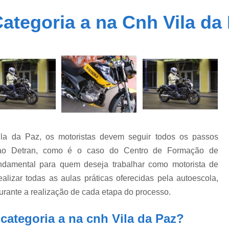
Carteira Cnh Especial
Cnh Especial
ategoria a na Cnh Vila da
Cnh Especial Moto
Cnh Especial par
Cnh Especial Pcd
Cnh Especial 
Carteira Cnh Suspensa
Cnh Suspensa
Cnh Suspensa por Pontos
Cnh Suspen
Reabilitação de Cnh Suspensa
Recuper
Regularização de Cnh Suspen
Auto Escola Primeira Habilitação
Cnh Prime
ila da Paz, os motoristas devem seguir todos os passos
Primeira Carteira de Habilitação
Primeira H
s ao Detran, como é o caso do Centro de Formação de
Primeira Habilitação B
Pri
ndamental para quem deseja trabalhar como motorista de
ealizar todas as aulas práticas oferecidas pela autoescola,
Primeira Habilitação Categoria 
durante a realização de cada etapa do processo.
Primeira Habilitação para Car
categoria a na cnh Vila da Paz?