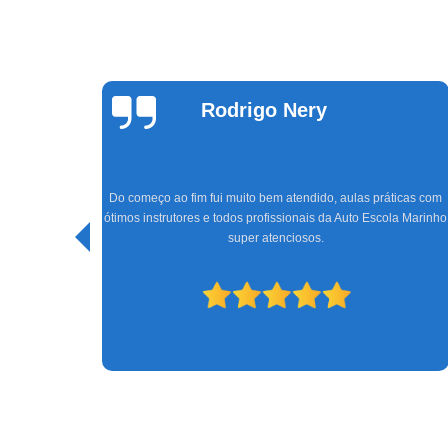
Theus Silva
Um ótimo lugar para tirar a habilitação, os professores Rodrigo
e o Wallace, super gente fina, ensinam bem; a Tatiane e o
icas com
Júnior na parte da recepção e administrativa, sempre dando
la Marinho
muita atenção e tirando as dúvidas. Super indico, até porquê
consegui passar de primeira graças à vocês! A emissão da
CNH foi rápido e chegou depois 6 dias úteis.