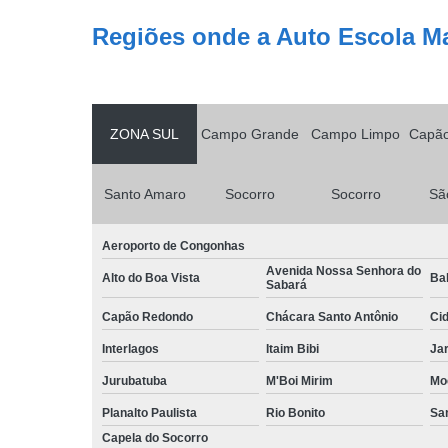
Regiões onde a Auto Escola M
ZONA SUL
Campo Grande
Campo Limpo
Capã
Santo Amaro
Socorro
Socorro
Sã
Aeroporto de Congonhas
Avenida Nossa Senhora do
Alto do Boa Vista
Bal
Sabará
Capão Redondo
Chácara Santo Antônio
Ci
Interlagos
Itaim Bibi
Ja
Jurubatuba
M'Boi Mirim
Mo
Planalto Paulista
Rio Bonito
Sa
Capela do Socorro