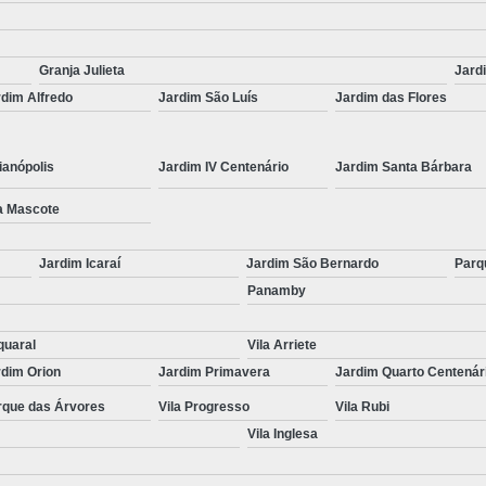
Granja Julieta
Jard
dim Alfredo
Jardim São Luís
Jardim das Flores
ianópolis
Jardim IV Centenário
Jardim Santa Bárbara
a Mascote
Jardim Icaraí
Jardim São Bernardo
Parq
Panamby
quaral
Vila Arriete
rdim Orion
Jardim Primavera
Jardim Quarto Centenár
rque das Árvores
Vila Progresso
Vila Rubi
Vila Inglesa