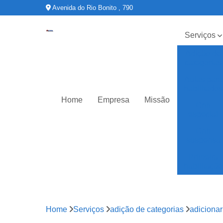
Avenida do Rio Bonito , 790
Serviços
Adição de
categorias
Aulas para
habilitados
Home
Empresa
Missão
Cnh
especial
Cnh
suspensa
Primeira
habilitação
Home
Serviços
adição de categorias
adicionar