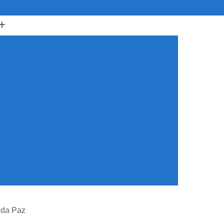
(11) 5524-4977
(11) 5548-2327
Adição da Categoria a
Adição de Categoria
ategoria B
Adição de Categoria Cnh
 Categoria e
Adicionar Categoria a
Categoria B
Adicionar Categoria B na Cnh
as de Carros para Habilitados
Aulas de Trânsito para Habilitados
Aulas para Motoristas Habilitados
 Particulares de Direção para Habilitados
s
Aulas Praticas para Habilitados
dos
Auto Escola Cnh Especial
a da Paz
ecial
Auto Escola para Cnh Especial