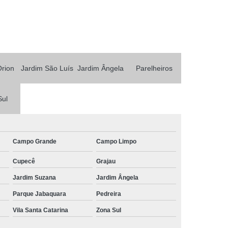
Orion
Jardim São Luís
Jardim Ângela
Parelheiros
Sul
Campo Grande
Campo Limpo
Cupecê
Grajau
Jardim Suzana
Jardim Ângela
Parque Jabaquara
Pedreira
Vila Santa Catarina
Zona Sul