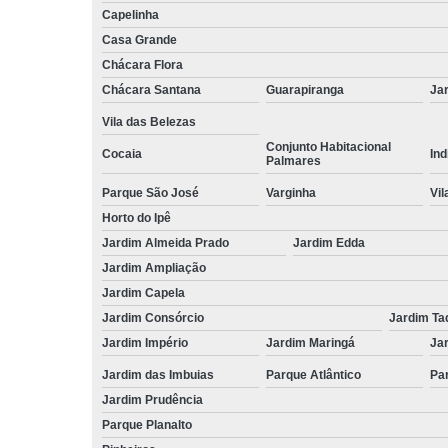
Capelinha
Casa Grande
Chácara Flora
Chácara Santana
Guarapiranga
Jar
Vila das Belezas
Conjunto Habitacional
Cocaia
Ind
Palmares
Parque São José
Varginha
Vil
Horto do Ipê
Jardim Almeida Prado
Jardim Edda
Jardim Ampliação
Jardim Capela
Jardim Consórcio
Jardim Ta
Jardim Império
Jardim Maringá
Ja
Jardim das Imbuias
Parque Atlântico
Pa
Jardim Prudência
Parque Planalto