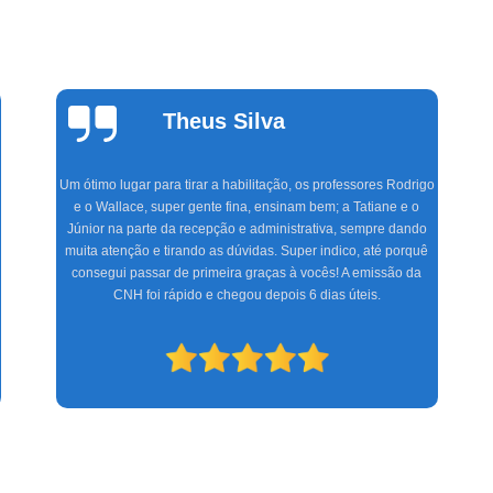
Cinthia
Alvarenga
Fazer aulas com a Marinho foi a melhor experiência que tive,
com uma equipe altamente treinada, profissionais de excelente
gabarito, foram seis meses de muita alegria e sucesso do CFC
às aulas práticas, só tenho a agradecer. Espero que os novos
condutores tenham a mesma satisfação que eu.