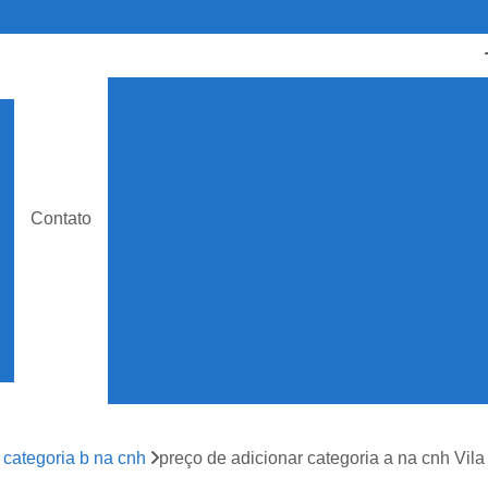
Adição Categoria a
Adição Categoria D
Adição de Categoria a
Adição de C
Adição de Categoria D
Adição de
Adicionar Categoria a na Cnh
Adicionar 
Contato
Aula para Habilitado
Aul
Aulas de Direção para Habilitados
Aulas de Volante para Habilitados
Aulas para Recém Habilitados
Aulas
Aulas Particulares para Habilitado
Auto Escola Aulas para Habilita
 categoria b na cnh
preço de adicionar categoria a na cnh Vil
Auto Escola Especializada em Cnh Esp