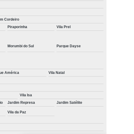
im Cordeiro
Piraporinha
Vila Prel
Morumbi do Sul
Parque Dayse
ue América
Vila Natal
Vila Isa
io
Jardim Represa
Jardim Satélite
Vila da Paz