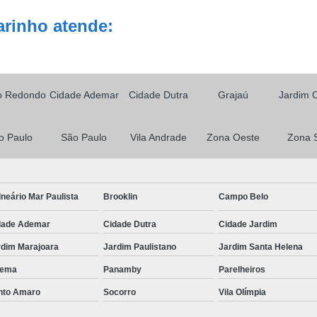
arinho atende:
o Redondo
Cidade Ademar
Cidade Dutra
Grajaú
Jardim 
o Paulo
São Paulo
Vila Andrade
Zona Oeste
Zona 
neário Mar Paulista
Brooklin
Campo Belo
dade Ademar
Cidade Dutra
Cidade Jardim
rdim Marajoara
Jardim Paulistano
Jardim Santa Helena
ema
Panamby
Parelheiros
nto Amaro
Socorro
Vila Olímpia