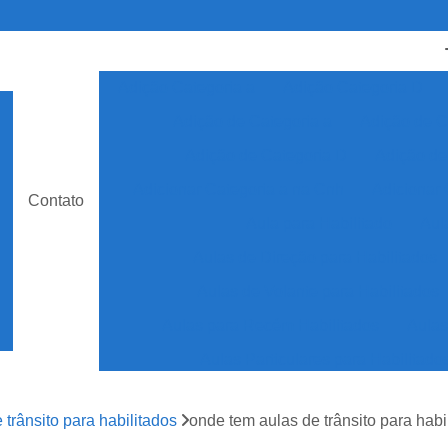
Adição Categoria a
Adição Categoria D
Adição de Categoria a
Adição de C
Adição de Categoria D
Adição de
Adicionar Categoria a na Cnh
Adicionar 
Contato
Aula para Habilitado
Aul
Aulas de Direção para Habilitados
Aulas de Volante para Habilitados
Aulas para Recém Habilitados
Aulas
Aulas Particulares para Habilitado
Auto Escola Aulas para Habilita
 trânsito para habilitados
onde tem aulas de trânsito para habi
Auto Escola Especializada em Cnh Esp