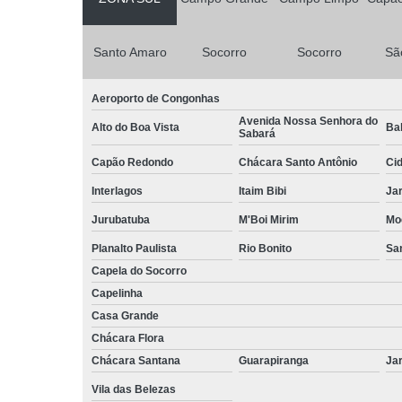
Santo Amaro
Socorro
Socorro
Sã
Aeroporto de Congonhas
Avenida Nossa Senhora do
Alto do Boa Vista
Bal
Sabará
Capão Redondo
Chácara Santo Antônio
Ci
Interlagos
Itaim Bibi
Ja
Jurubatuba
M'Boi Mirim
Mo
Planalto Paulista
Rio Bonito
Sa
Capela do Socorro
Capelinha
Casa Grande
Chácara Flora
Chácara Santana
Guarapiranga
Jar
Vila das Belezas