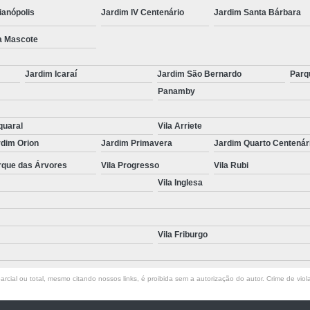
ianópolis
Jardim IV Centenário
Jardim Santa Bárbara
a Mascote
Jardim Icaraí
Jardim São Bernardo
Parq
Panamby
quaral
Vila Arriete
rdim Orion
Jardim Primavera
Jardim Quarto Centenár
rque das Árvores
Vila Progresso
Vila Rubi
Vila Inglesa
Vila Friburgo
rcial ou total, mesmo citando nossos links, é proibida sem a autorização do autor. Crime de viol