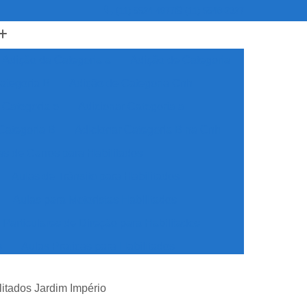
(11) 5524-4977
(11) 5548-2327
Adição da Categoria a
Adição de Categoria
ategoria B
Adição de Categoria Cnh
 Categoria e
Adicionar Categoria a
Categoria B
Adicionar Categoria B na Cnh
as de Carros para Habilitados
Aulas de Trânsito para Habilitados
Aulas para Motoristas Habilitados
 Particulares de Direção para Habilitados
s
Aulas Praticas para Habilitados
dos
Auto Escola Cnh Especial
litados Jardim Império
ecial
Auto Escola para Cnh Especial