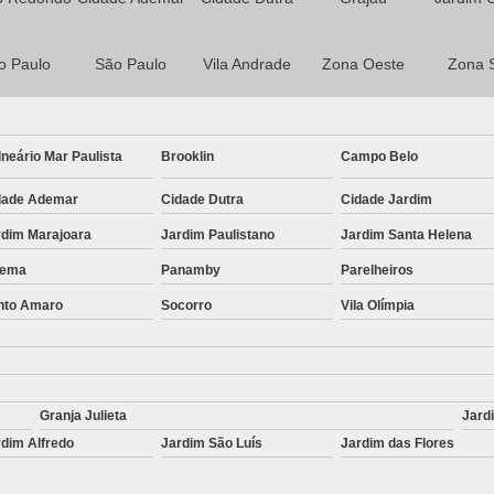
o Paulo
São Paulo
Vila Andrade
Zona Oeste
Zona 
neário Mar Paulista
Brooklin
Campo Belo
dade Ademar
Cidade Dutra
Cidade Jardim
rdim Marajoara
Jardim Paulistano
Jardim Santa Helena
ema
Panamby
Parelheiros
nto Amaro
Socorro
Vila Olímpia
Granja Julieta
Jard
dim Alfredo
Jardim São Luís
Jardim das Flores