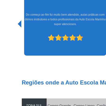
Um ótimo lugar para tirar a habilitação, os professores Rodrigo
e o Wallace, super gente fina, ensinam bem; a Tatiane e o
icas com
Júnior na parte da recepção e administrativa, sempre dando
la Marinho
muita atenção e tirando as dúvidas. Super indico, até porquê
consegui passar de primeira graças à vocês! A emissão da
CNH foi rápido e chegou depois 6 dias úteis.
Regiões onde a Auto Escola M
ZONA SUL
Campo Grande
Campo Limpo
Capã