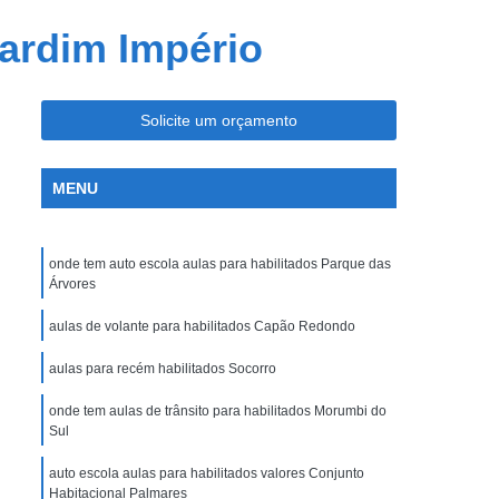
 Carro
Cnh Especial Hérnia de Disco
Jardim Império
a Deficientes
Cnh Especial para Moto
Visão Monocular
Tirar Cnh Especial
Solicite um orçamento
 e Cassada
Cnh Suspensa Ou Cassada
sa Reciclagem
Cnh Suspensa Recurso
MENU
ar Cnh Suspensa
Recurso Cnh Suspensa
sa
Regularizar Cnh Suspensa
onde tem auto escola aulas para habilitados Parque das
ira Habilitação
Primeira Aula de Habilitação
Árvores
abilitação a
Primeira Habilitação Auto Escola
aulas de volante para habilitados Capão Redondo
meira Habilitação Carro e Moto
aulas para recém habilitados Socorro
B
Primeira Habilitação de Moto
onde tem aulas de trânsito para habilitados Morumbi do
ro
Tirar Primeira Habilitação
Sul
auto escola aulas para habilitados valores Conjunto
Habitacional Palmares