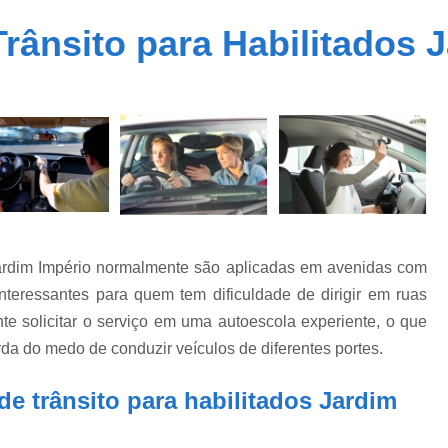
Carteira Cnh Especial
Cnh Especial
rânsito para Habilitados 
Cnh Especial Moto
Cnh Especial par
Cnh Especial Pcd
Cnh Especial 
Carteira Cnh Suspensa
Cnh Suspensa
Cnh Suspensa por Pontos
Cnh Suspen
Reabilitação de Cnh Suspensa
Recuper
Regularização de Cnh Suspen
Auto Escola Primeira Habilitação
Cnh Prime
 Jardim Império normalmente são aplicadas em avenidas com
Primeira Carteira de Habilitação
Primeira H
interessantes para quem tem dificuldade de dirigir em ruas
Primeira Habilitação B
Pri
te solicitar o serviço em uma autoescola experiente, o que
da do medo de conduzir veículos de diferentes portes.
Primeira Habilitação Categoria 
Primeira Habilitação para Car
e trânsito para habilitados Jardim