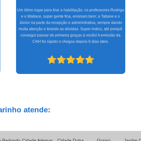
Fazer aulas com a Marinho foi a melhor experiência que tive,
com uma equipe altamente treinada, profissionais de excelente
gabarito, foram seis meses de muita alegria e sucesso do CFC
às aulas práticas, só tenho a agradecer. Espero que os novos
condutores tenham a mesma satisfação que eu.
arinho atende:
o Redondo
Cidade Ademar
Cidade Dutra
Grajaú
Jardim 