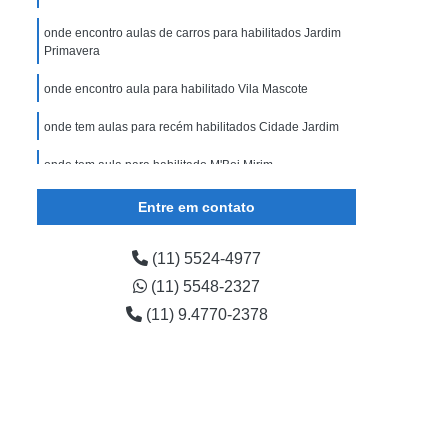
onde encontro aulas de carros para habilitados Jardim
Primavera
onde encontro aula para habilitado Vila Mascote
onde tem aulas para recém habilitados Cidade Jardim
onde tem aula para habilitado M'Boi Mirim
aulas para recém habilitados Zona Sul
Entre em contato
(11) 5524-4977
(11) 5548-2327
(11) 9.4770-2378