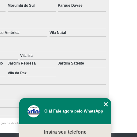
Morumbi do Sul
Parque Dayse
ue América
Vila Natal
Vila Isa
io
Jardim Represa
Jardim Satélite
Vila da Paz
Olá! Fale agora pelo WhatsApp
ação de direito autoral – artigo 184 do Código Penal –
Lei 9610/98 - Lei de
Insira seu telefone