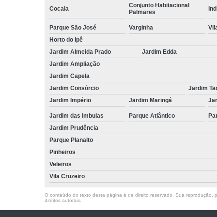
Conjunto Habitacional
Cocaia
Ind
Palmares
Parque São José
Varginha
Vil
Horto do Ipê
Jardim Almeida Prado
Jardim Edda
Jardim Ampliação
Jardim Capela
Jardim Consórcio
Jardim Ta
Jardim Império
Jardim Maringá
Ja
Jardim das Imbuias
Parque Atlântico
Pa
Jardim Prudência
Parque Planalto
Pinheiros
Veleiros
Vila Cruzeiro
O conteúdo do texto desta página é de direito reservado. Sua reprodução, pa
direitos autorais
.