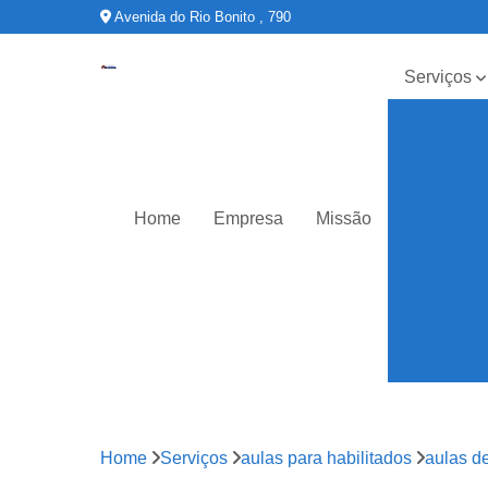
Avenida do Rio Bonito , 790
Serviços
Adição de
categorias
Aulas para
habilitados
Home
Empresa
Missão
Cnh
especial
Cnh
suspensa
Primeira
habilitação
Home
Serviços
aulas para habilitados
aulas de