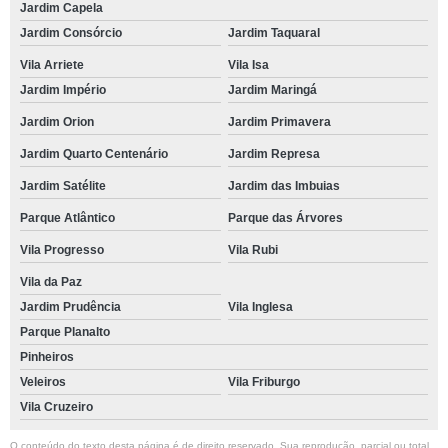
Jardim Capela
Jardim Consórcio
Jardim Taquaral
Vila Arriete
Vila Isa
Jardim Império
Jardim Maringá
Jardim Orion
Jardim Primavera
Jardim Quarto Centenário
Jardim Represa
Jardim Satélite
Jardim das Imbuias
Parque Atlântico
Parque das Árvores
Vila Progresso
Vila Rubi
Vila da Paz
Jardim Prudência
Vila Inglesa
Parque Planalto
Pinheiros
Veleiros
Vila Friburgo
Vila Cruzeiro
O conteúdo do texto desta página é de direito reservado. Sua reprodução, parcial ou total,