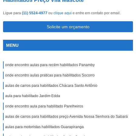
Habilitados Preço Vila Mascote
Ligue para
(11) 5524-4977
ou
clique aqui
e entre em contato por email.
Solicite um orçamento
MENU
onde encontro aulas para recém habilitados Panamby
onde encontro aulas praticas para habilitados Socorro
aulas de carros para habilitados Chácara Santo Antônio
aula para habilitado Jardim Edda
onde encontro aula para habilitado Parelheiros
aulas de carros para habilitados preço Avenida Nossa Senhora do Sabará
aulas para motoristas habilitados Guarapiranga