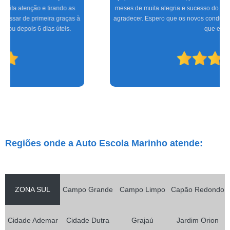
meses de muita alegria e sucesso do CFC às aulas práticas, só tenho a
agradecer. Espero que os novos condutores tenham a mesma satisfação
que eu.
Regiões onde a Auto Escola Marinho atende:
ZONA SUL
Campo Grande
Campo Limpo
Capão Redondo
Cidade Ademar
Cidade Dutra
Grajaú
Jardim Orion