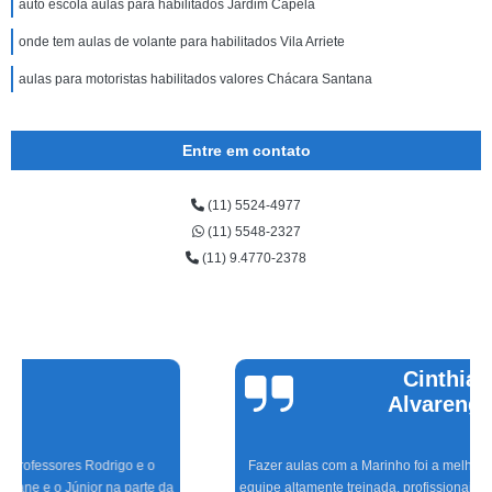
auto escola aulas para habilitados Jardim Capela
onde tem aulas de volante para habilitados Vila Arriete
aulas para motoristas habilitados valores Chácara Santana
Entre em contato
(11) 5524-4977
(11) 5548-2327
(11) 9.4770-2378
Cinthia
Alvarenga
Fazer aulas com a Marinho foi a melhor experiência que tive, com uma
equipe altamente treinada, profissionais de excelente gabarito, foram seis