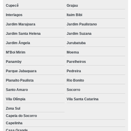
Cupecê
Grajau
Interlagos
Itaim Bibi
Jardim Marajoara
Jardim Paulistano
Jardim Santa Helena
Jardim Suzana
Jardim Ângela
Jurubatuba
M'Boi Mirim
Moema
Panamby
Parelheiros
Parque Jabaquara
Pedreira
Planalto Paulista
Rio Bonito
Santo Amaro
Socorro
Vila Olímpia
Vila Santa Catarina
Zona Sul
Capela do Socorro
Capelinha
Casa Grande