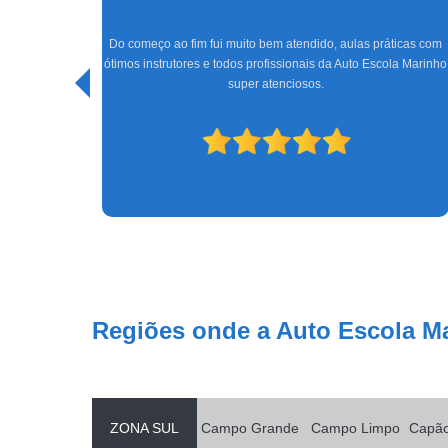
Um ótimo lugar para tirar a habilitação, os professores Rodrigo
e o Wallace, super gente fina, ensinam bem; a Tatiane e o
icas com
Júnior na parte da recepção e administrativa, sempre dando
la Marinho
muita atenção e tirando as dúvidas. Super indico, até porquê
consegui passar de primeira graças à vocês! A emissão da
CNH foi rápido e chegou depois 6 dias úteis.
Regiões onde a Auto Escola M
ZONA SUL
Campo Grande
Campo Limpo
Capã