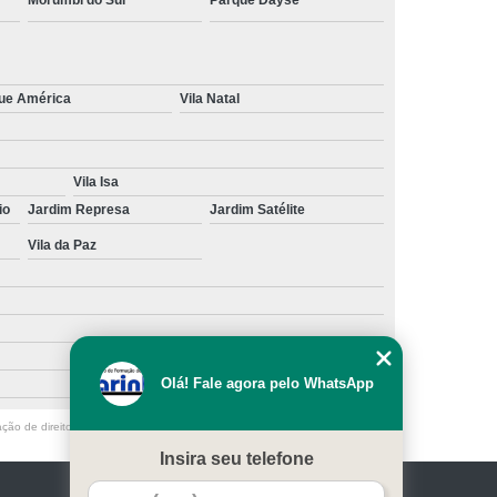
ue América
Vila Natal
Vila Isa
io
Jardim Represa
Jardim Satélite
Vila da Paz
Olá! Fale agora pelo WhatsApp
ação de direito autoral – artigo 184 do Código Penal –
Lei 9610/98 - Lei de
Insira seu telefone