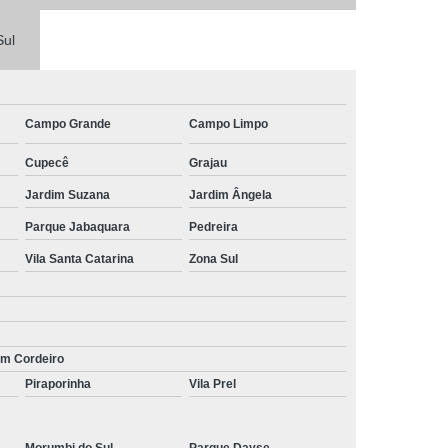
Sul
Campo Grande
Campo Limpo
Cupecê
Grajau
Jardim Suzana
Jardim Ângela
Parque Jabaquara
Pedreira
Vila Santa Catarina
Zona Sul
im Cordeiro
Piraporinha
Vila Prel
Morumbi do Sul
Parque Dayse