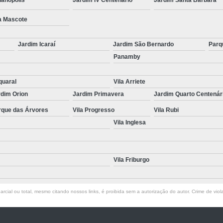
a Mascote
Jardim Icaraí
Jardim São Bernardo
Parq
Panamby
quaral
Vila Arriete
rdim Orion
Jardim Primavera
Jardim Quarto Centenár
rque das Árvores
Vila Progresso
Vila Rubi
Vila Inglesa
Vila Friburgo
rcial ou total, mesmo citando nossos links, é proibida sem a autorização do autor. Crime de viol