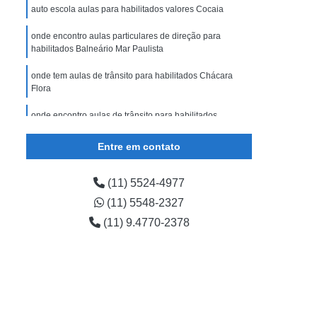
auto escola aulas para habilitados valores Cocaia
onde encontro aulas particulares de direção para
habilitados Balneário Mar Paulista
onde tem aulas de trânsito para habilitados Chácara
Flora
onde encontro aulas de trânsito para habilitados
Varginha
Entre em contato
onde encontro aulas para recém habilitados Chácara
Santana
(11) 5524-4977
onde tem aulas particulares de direção para habilitados
(11) 5548-2327
Jardim Alfredo
(11) 9.4770-2378