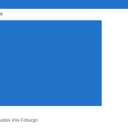
(11) 5524-4977
(11) 5548-2327
Adição da Categoria a
Adição de Categoria
ategoria B
Adição de Categoria Cnh
 Categoria e
Adicionar Categoria a
Categoria B
Adicionar Categoria B na Cnh
as de Carros para Habilitados
Aulas de Trânsito para Habilitados
Aulas para Motoristas Habilitados
 Particulares de Direção para Habilitados
s
Aulas Praticas para Habilitados
dos
Auto Escola Cnh Especial
tados Vila Friburgo
ecial
Auto Escola para Cnh Especial