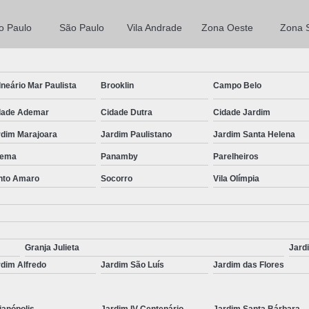
o Paulo
São Paulo
Vila Andrade
Zona Oeste
Zona 
neário Mar Paulista
Brooklin
Campo Belo
dade Ademar
Cidade Dutra
Cidade Jardim
rdim Marajoara
Jardim Paulistano
Jardim Santa Helena
ema
Panamby
Parelheiros
nto Amaro
Socorro
Vila Olímpia
Granja Julieta
Jard
dim Alfredo
Jardim São Luís
Jardim das Flores
ianópolis
Jardim IV Centenário
Jardim Santa Bárbara