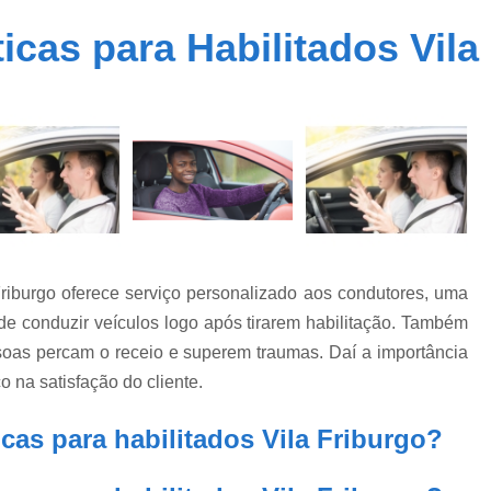
Carteira Cnh Especial
Cnh Especial
cas para Habilitados Vila
Cnh Especial Moto
Cnh Especial par
Cnh Especial Pcd
Cnh Especial 
Carteira Cnh Suspensa
Cnh Suspensa
Cnh Suspensa por Pontos
Cnh Suspen
Reabilitação de Cnh Suspensa
Recuper
Regularização de Cnh Suspen
Auto Escola Primeira Habilitação
Cnh Prime
Friburgo oferece serviço personalizado aos condutores, uma
Primeira Carteira de Habilitação
Primeira H
 conduzir veículos logo após tirarem habilitação. Também
Primeira Habilitação B
Pri
ssoas percam o receio e superem traumas. Daí a importância
 na satisfação do cliente.
Primeira Habilitação Categoria 
Primeira Habilitação para Car
cas para habilitados Vila Friburgo?