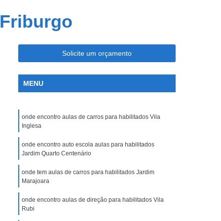
 Carro
Cnh Especial Hérnia de Disco
 Friburgo
a Deficientes
Cnh Especial para Moto
Visão Monocular
Tirar Cnh Especial
Solicite um orçamento
 e Cassada
Cnh Suspensa Ou Cassada
sa Reciclagem
Cnh Suspensa Recurso
MENU
ar Cnh Suspensa
Recurso Cnh Suspensa
sa
Regularizar Cnh Suspensa
onde encontro aulas de carros para habilitados Vila
ira Habilitação
Primeira Aula de Habilitação
Inglesa
abilitação a
Primeira Habilitação Auto Escola
onde encontro auto escola aulas para habilitados
Jardim Quarto Centenário
meira Habilitação Carro e Moto
onde tem aulas de carros para habilitados Jardim
B
Primeira Habilitação de Moto
Marajoara
ro
Tirar Primeira Habilitação
onde encontro aulas de direção para habilitados Vila
Rubi