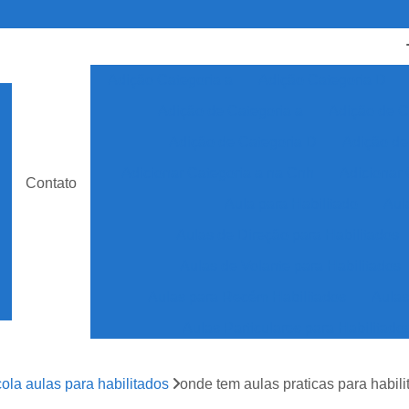
Adição Categoria a
Adição Categoria D
Adição de Categoria a
Adição de C
Adição de Categoria D
Adição de
Adicionar Categoria a na Cnh
Adicionar 
Contato
Aula para Habilitado
Aul
Aulas de Direção para Habilitados
Aulas de Volante para Habilitados
Aulas para Recém Habilitados
Aulas
Aulas Particulares para Habilitado
Auto Escola Aulas para Habilita
ola aulas para habilitados
onde tem aulas praticas para habili
Auto Escola Especializada em Cnh Esp