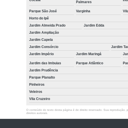
Palmares
Parque São José
Varginha
Vil
Horto do Ipê
Jardim Almeida Prado
Jardim Edda
Jardim Ampliação
Jardim Capela
Jardim Consórcio
Jardim Ta
Jardim Império
Jardim Maringá
Ja
Jardim das Imbuias
Parque Atlântico
Pa
Jardim Prudência
Parque Planalto
Pinheiros
Veleiros
Vila Cruzeiro
O conteúdo do texto desta página é de direito reservado. Sua reprodução, pa
direitos autorais
.