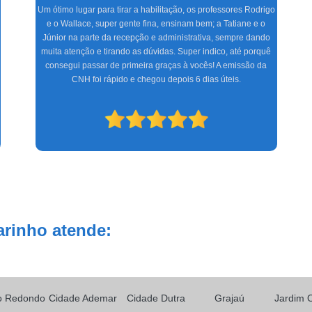
Fazer aulas com a Marinho foi a melhor experiência que tive,
com uma equipe altamente treinada, profissionais de excelente
gabarito, foram seis meses de muita alegria e sucesso do CFC
às aulas práticas, só tenho a agradecer. Espero que os novos
condutores tenham a mesma satisfação que eu.
arinho atende:
o Redondo
Cidade Ademar
Cidade Dutra
Grajaú
Jardim 