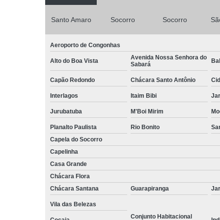
Santo Amaro
Socorro
Socorro
Sã
Aeroporto de Congonhas
Avenida Nossa Senhora do
Alto do Boa Vista
Bal
Sabará
Capão Redondo
Chácara Santo Antônio
Ci
Interlagos
Itaim Bibi
Ja
Jurubatuba
M'Boi Mirim
Mo
Planalto Paulista
Rio Bonito
Sa
Capela do Socorro
Capelinha
Casa Grande
Chácara Flora
Chácara Santana
Guarapiranga
Jar
Vila das Belezas
Conjunto Habitacional
Cocaia
Ind