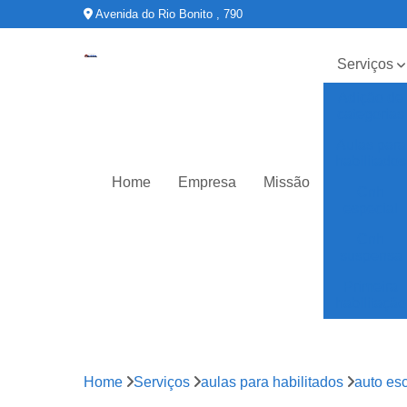
Avenida do Rio Bonito , 790
Serviços
Adição de
categorias
Aulas para
habilitados
Home
Empresa
Missão
Cnh
especial
Cnh
suspensa
Primeira
habilitação
Home
Serviços
aulas para habilitados
auto esc