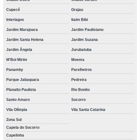
Cupecê
Grajau
Interlagos
Itaim Bibi
Jardim Marajoara
Jardim Paulistano
Jardim Santa Helena
Jardim Suzana
Jardim Ângela
Jurubatuba
M'Boi Mirim
Moema
Panamby
Parelheiros
Parque Jabaquara
Pedreira
Planalto Paulista
Rio Bonito
Santo Amaro
Socorro
Vila Olímpia
Vila Santa Catarina
Zona Sul
Capela do Socorro
Capelinha