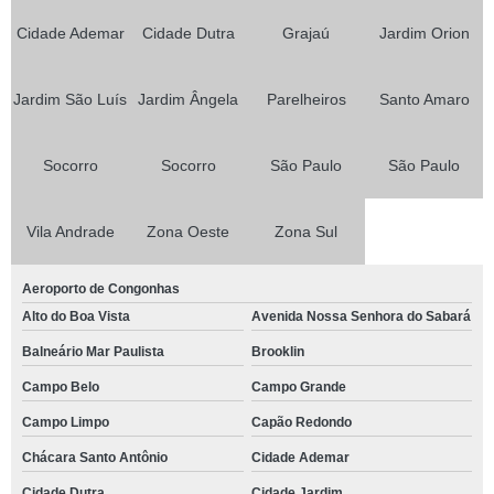
Cidade Ademar
Cidade Dutra
Grajaú
Jardim Orion
Jardim São Luís
Jardim Ângela
Parelheiros
Santo Amaro
Socorro
Socorro
São Paulo
São Paulo
Vila Andrade
Zona Oeste
Zona Sul
Aeroporto de Congonhas
Alto do Boa Vista
Avenida Nossa Senhora do Sabará
Balneário Mar Paulista
Brooklin
Campo Belo
Campo Grande
Campo Limpo
Capão Redondo
Chácara Santo Antônio
Cidade Ademar
Cidade Dutra
Cidade Jardim