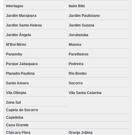
Interlagos
Itaim Bibi
Jardim Marajoara
Jardim Paulistano
Jardim Santa Helena
Jardim Suzana
Jardim Ângela
Jurubatuba
M'Boi Mirim
Moema
Panamby
Parelheiros
Parque Jabaquara
Pedreira
Planalto Paulista
Rio Bonito
Santo Amaro
Socorro
Vila Olímpia
Vila Santa Catarina
Zona Sul
Capela do Socorro
Capelinha
Casa Grande
Chácara Flora
Granja Julieta