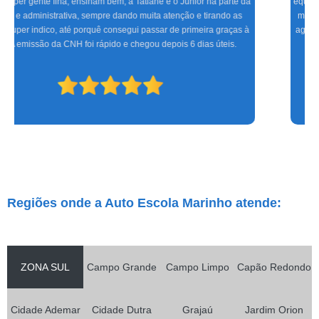
equipe altamente treinada, profissionais de excelente gabarito, foram seis
meses de muita alegria e sucesso do CFC às aulas práticas, só tenho a
agradecer. Espero que os novos condutores tenham a mesma satisfação
que eu.
Regiões onde a Auto Escola Marinho atende:
ZONA SUL
Campo Grande
Campo Limpo
Capão Redondo
Cidade Ademar
Cidade Dutra
Grajaú
Jardim Orion