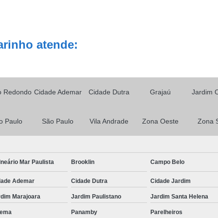
arinho atende:
o Redondo
Cidade Ademar
Cidade Dutra
Grajaú
Jardim 
o Paulo
São Paulo
Vila Andrade
Zona Oeste
Zona 
neário Mar Paulista
Brooklin
Campo Belo
dade Ademar
Cidade Dutra
Cidade Jardim
rdim Marajoara
Jardim Paulistano
Jardim Santa Helena
ema
Panamby
Parelheiros