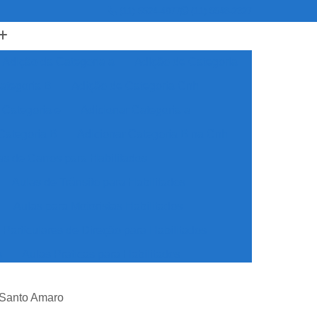
(11) 5524-4977
(11) 5548-2327
Adição da Categoria a
Adição de Categoria
ategoria B
Adição de Categoria Cnh
 Categoria e
Adicionar Categoria a
Categoria B
Adicionar Categoria B na Cnh
as de Carros para Habilitados
Aulas de Trânsito para Habilitados
Aulas para Motoristas Habilitados
 Particulares de Direção para Habilitados
s
Aulas Praticas para Habilitados
dos
Auto Escola Cnh Especial
o Santo Amaro
ecial
Auto Escola para Cnh Especial