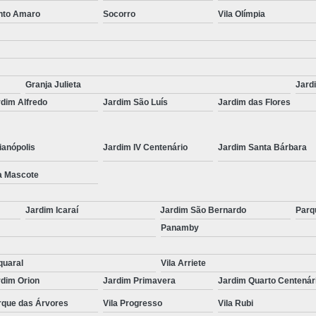
nto Amaro
Socorro
Vila Olímpia
Granja Julieta
Jard
dim Alfredo
Jardim São Luís
Jardim das Flores
ianópolis
Jardim IV Centenário
Jardim Santa Bárbara
a Mascote
Jardim Icaraí
Jardim São Bernardo
Parq
Panamby
quaral
Vila Arriete
rdim Orion
Jardim Primavera
Jardim Quarto Centenár
rque das Árvores
Vila Progresso
Vila Rubi