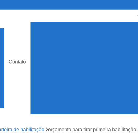
Adição Categoria a
Adição Categoria D
Adição de Categoria a
Adição de C
Adição de Categoria D
Adição de
Adicionar Categoria a na Cnh
Adicionar 
Contato
Aula para Habilitado
Aul
Aulas de Direção para Habilitados
Aulas de Volante para Habilitados
Aulas para Recém Habilitados
Aulas
Aulas Particulares para Habilitado
Auto Escola Aulas para Habilita
arteira de habilitação
orçamento para tirar primeira habilitaçã
Auto Escola Especializada em Cnh Esp