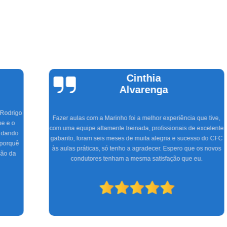
Cinthia
Alvarenga
Fazer aulas com a Marinho foi a melhor experiência que tive,
com uma equipe altamente treinada, profissionais de excelente
gabarito, foram seis meses de muita alegria e sucesso do CFC
às aulas práticas, só tenho a agradecer. Espero que os novos
condutores tenham a mesma satisfação que eu.