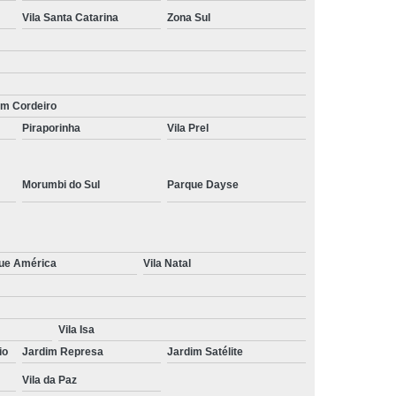
Vila Santa Catarina
Zona Sul
im Cordeiro
Piraporinha
Vila Prel
Morumbi do Sul
Parque Dayse
ue América
Vila Natal
Vila Isa
io
Jardim Represa
Jardim Satélite
Vila da Paz