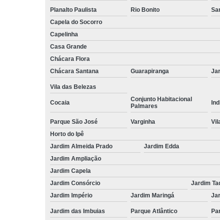
Planalto Paulista
Rio Bonito
Sa
Capela do Socorro
Capelinha
Casa Grande
Chácara Flora
Chácara Santana
Guarapiranga
Jar
Vila das Belezas
Conjunto Habitacional
Cocaia
Ind
Palmares
Parque São José
Varginha
Vil
Horto do Ipê
Jardim Almeida Prado
Jardim Edda
Jardim Ampliação
Jardim Capela
Jardim Consórcio
Jardim Ta
Jardim Império
Jardim Maringá
Ja
Jardim das Imbuias
Parque Atlântico
Pa