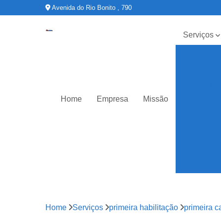
Avenida do Rio Bonito , 790
Serviços
Adição de
categorias
Aulas para
habilitados
Home
Empresa
Missão
Cnh
especial
Cnh
suspensa
Primeira
habilitação
Home
Serviços
primeira habilitação
primeira c