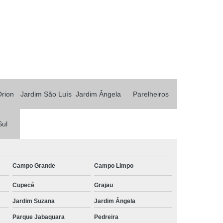
Orion
Jardim São Luís
Jardim Ângela
Parelheiros
Sul
Campo Grande
Campo Limpo
Cupecê
Grajau
Jardim Suzana
Jardim Ângela
Parque Jabaquara
Pedreira