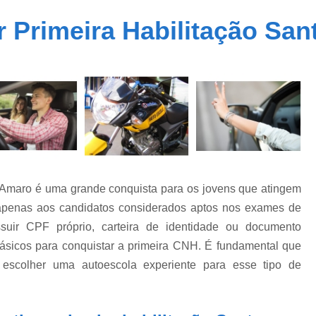
Carteira Cnh Especial
Cnh Especial
r Primeira Habilitação Sa
Cnh Especial Moto
Cnh Especial par
Cnh Especial Pcd
Cnh Especial 
Carteira Cnh Suspensa
Cnh Suspensa
Cnh Suspensa por Pontos
Cnh Suspen
Reabilitação de Cnh Suspensa
Recuper
Regularização de Cnh Suspen
Auto Escola Primeira Habilitação
Cnh Prime
to Amaro é uma grande conquista para os jovens que atingem
Primeira Carteira de Habilitação
Primeira H
apenas aos candidatos considerados aptos nos exames de
Primeira Habilitação B
Pri
suir CPF próprio, carteira de identidade ou documento
básicos para conquistar a primeira CNH. É fundamental que
Primeira Habilitação Categoria 
escolher uma autoescola experiente para esse tipo de
Primeira Habilitação para Car