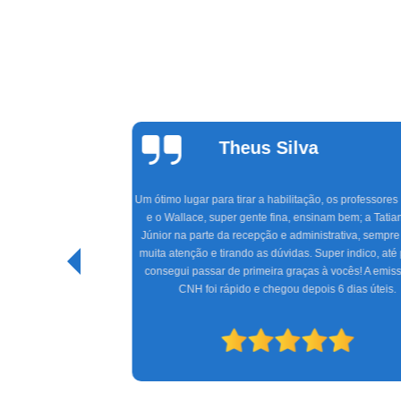
Theus Silva
Um ótimo lugar para tirar a habilitação, os professores Rodrigo
e o Wallace, super gente fina, ensinam bem; a Tatiane e o
icas com
Júnior na parte da recepção e administrativa, sempre dando
la Marinho
muita atenção e tirando as dúvidas. Super indico, até porquê
consegui passar de primeira graças à vocês! A emissão da
CNH foi rápido e chegou depois 6 dias úteis.