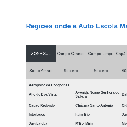
Regiões onde a Auto Escola M
ZONA SUL
Campo Grande
Campo Limpo
Capã
Santo Amaro
Socorro
Socorro
Sã
Aeroporto de Congonhas
Avenida Nossa Senhora do
Alto do Boa Vista
Bal
Sabará
Capão Redondo
Chácara Santo Antônio
Ci
Interlagos
Itaim Bibi
Ja
Jurubatuba
M'Boi Mirim
Mo