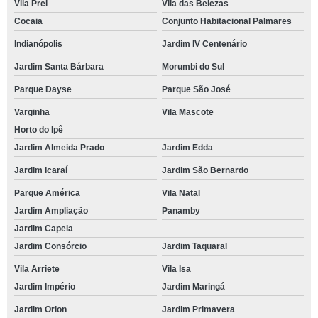
Vila Prel
Vila das Belezas
Cocaia
Conjunto Habitacional Palmares
Indianópolis
Jardim IV Centenário
Jardim Santa Bárbara
Morumbi do Sul
Parque Dayse
Parque São José
Varginha
Vila Mascote
Horto do Ipê
Jardim Almeida Prado
Jardim Edda
Jardim Icaraí
Jardim São Bernardo
Parque América
Vila Natal
Jardim Ampliação
Panamby
Jardim Capela
Jardim Consórcio
Jardim Taquaral
Vila Arriete
Vila Isa
Jardim Império
Jardim Maringá
Jardim Orion
Jardim Primavera