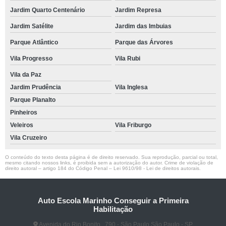
Jardim Quarto Centenário
Jardim Represa
Jardim Satélite
Jardim das Imbuias
Parque Atlântico
Parque das Árvores
Vila Progresso
Vila Rubi
Vila da Paz
Jardim Prudência
Vila Inglesa
Parque Planalto
Pinheiros
Veleiros
Vila Friburgo
Vila Cruzeiro
O conteúdo do texto desta página é de direito reservado. Sua reprodução, parcial ou total,
mesmo citando nossos links, é proibida sem a autorização do autor. Crime de violação de
direito autoral – artigo 184 do Código Penal –
Lei 9610/98 - Lei de direitos autorais
.
Auto Escola Marinho Conseguir a Primeira
Habilitação
Avenida do Rio Bonito , 790 - São Paulo São Paulo - SP