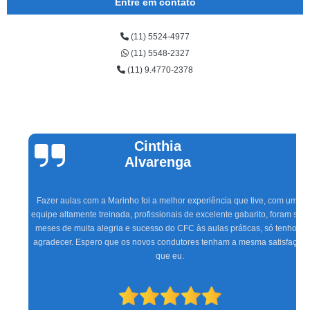
Entre em contato
(11) 5524-4977
(11) 5548-2327
(11) 9.4770-2378
Cinthia
Alvarenga
Fazer aulas com a Marinho foi a melhor experiência que tive, com uma
equipe altamente treinada, profissionais de excelente gabarito, foram seis
meses de muita alegria e sucesso do CFC às aulas práticas, só tenho a
agradecer. Espero que os novos condutores tenham a mesma satisfação
que eu.