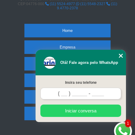
CEP:04776-000
(11) 5524-4977
(11) 5548-2327
(11)
9.4770-2378
Home
Empresa
Olá! Fale agora pelo WhatsApp
Missão
Serviços
Insira seu telefone
Contato
Iniciar conversa
Mapa do site
1