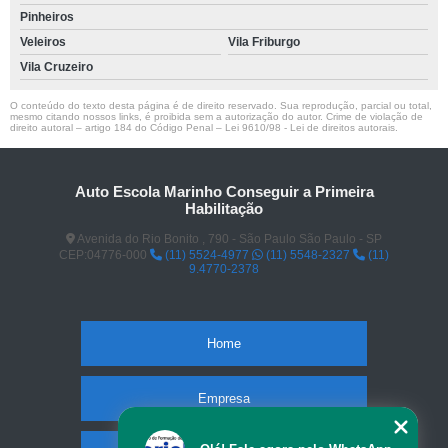
Pinheiros
Veleiros
Vila Friburgo
Vila Cruzeiro
O conteúdo do texto desta página é de direito reservado. Sua reprodução, parcial ou total,
mesmo citando nossos links, é proibida sem a autorização do autor. Crime de violação de
direito autoral – artigo 184 do Código Penal –
Lei 9610/98 - Lei de direitos autorais
.
Auto Escola Marinho Conseguir a Primeira
Habilitação
Avenida do Rio Bonito , 790 - São Paulo São Paulo - SP
CEP:04776-000
(11) 5524-4977
(11) 5548-2327
(11)
9.4770-2378
Home
Empresa