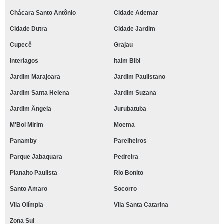
Chácara Santo Antônio
Cidade Ademar
Cidade Dutra
Cidade Jardim
Cupecê
Grajau
Interlagos
Itaim Bibi
Jardim Marajoara
Jardim Paulistano
Jardim Santa Helena
Jardim Suzana
Jardim Ângela
Jurubatuba
M'Boi Mirim
Moema
Panamby
Parelheiros
Parque Jabaquara
Pedreira
Planalto Paulista
Rio Bonito
Santo Amaro
Socorro
Vila Olímpia
Vila Santa Catarina
Zona Sul