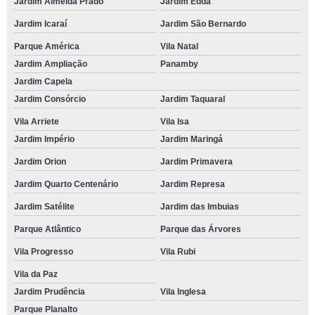
Jardim Almeida Prado
Jardim Edda
Jardim Icaraí
Jardim São Bernardo
Parque América
Vila Natal
Jardim Ampliação
Panamby
Jardim Capela
Jardim Consórcio
Jardim Taquaral
Vila Arriete
Vila Isa
Jardim Império
Jardim Maringá
Jardim Orion
Jardim Primavera
Jardim Quarto Centenário
Jardim Represa
Jardim Satélite
Jardim das Imbuias
Parque Atlântico
Parque das Árvores
Vila Progresso
Vila Rubi
Vila da Paz
Jardim Prudência
Vila Inglesa
Parque Planalto