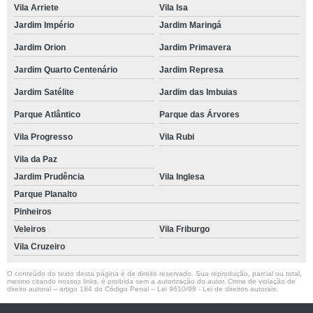
Vila Arriete
Vila Isa
Jardim Império
Jardim Maringá
Jardim Orion
Jardim Primavera
Jardim Quarto Centenário
Jardim Represa
Jardim Satélite
Jardim das Imbuias
Parque Atlântico
Parque das Árvores
Vila Progresso
Vila Rubi
Vila da Paz
Jardim Prudência
Vila Inglesa
Parque Planalto
Pinheiros
Veleiros
Vila Friburgo
Vila Cruzeiro
O conteúdo do texto desta página é de direito reservado. Sua reprodução, parcial ou total,
mesmo citando nossos links, é proibida sem a autorização do autor. Crime de violação de
direito autoral – artigo 184 do Código Penal –
Lei 9610/98 - Lei de direitos autorais
.