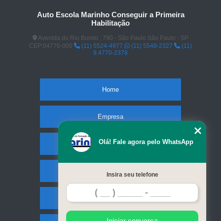
Auto Escola Marinho Conseguir a Primeira
Habilitação
Avenida do Rio Bonito , 790 - São Paulo São Paulo - SP
CEP:04776-000
(11) 5524-4977
(11) 5548-2327
(11)
9.4770-2378
Home
Empresa
Olá! Fale agora pelo WhatsApp
Missão
Serviços
Insira seu telefone
Contato
Iniciar conversa