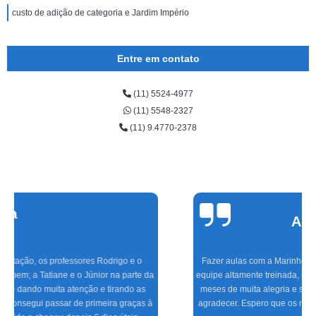
custo de adição de categoria e Jardim Império
Entre em contato
(11) 5524-4977
(11) 5548-2327
(11) 9.4770-2378
Cinthia
Alvarenga
Fazer aulas com a Marinho foi a melhor experiência que tive, com uma
equipe altamente treinada, profissionais de excelente gabarito, foram seis
meses de muita alegria e sucesso do CFC às aulas práticas, só tenho a
agradecer. Espero que os novos condutores tenham a mesma satisfação