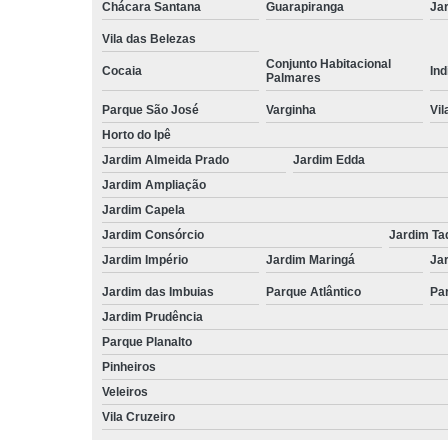
Chácara Santana
Guarapiranga
Jar
Vila das Belezas
Conjunto Habitacional
Cocaia
Ind
Palmares
Parque São José
Varginha
Vil
Horto do Ipê
Jardim Almeida Prado
Jardim Edda
Jardim Ampliação
Jardim Capela
Jardim Consórcio
Jardim Ta
Jardim Império
Jardim Maringá
Ja
Jardim das Imbuias
Parque Atlântico
Pa
Jardim Prudência
Parque Planalto
Pinheiros
Veleiros
Vila Cruzeiro