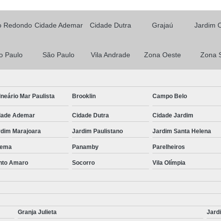
o Redondo
Cidade Ademar
Cidade Dutra
Grajaú
Jardim 
o Paulo
São Paulo
Vila Andrade
Zona Oeste
Zona 
neário Mar Paulista
Brooklin
Campo Belo
dade Ademar
Cidade Dutra
Cidade Jardim
rdim Marajoara
Jardim Paulistano
Jardim Santa Helena
ema
Panamby
Parelheiros
nto Amaro
Socorro
Vila Olímpia
Granja Julieta
Jard