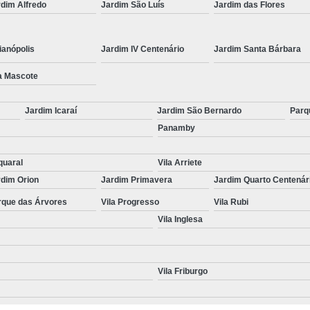
dim Alfredo
Jardim São Luís
Jardim das Flores
ianópolis
Jardim IV Centenário
Jardim Santa Bárbara
a Mascote
Jardim Icaraí
Jardim São Bernardo
Parq
Panamby
quaral
Vila Arriete
rdim Orion
Jardim Primavera
Jardim Quarto Centenár
rque das Árvores
Vila Progresso
Vila Rubi
Vila Inglesa
Vila Friburgo