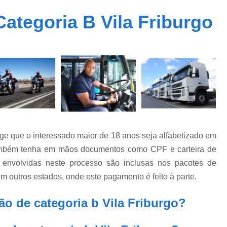
Carteira Cnh Especial
Cnh Especial
ategoria B Vila Friburgo
Cnh Especial Moto
Cnh Especial par
Cnh Especial Pcd
Cnh Especial 
Carteira Cnh Suspensa
Cnh Suspensa
Cnh Suspensa por Pontos
Cnh Suspen
Reabilitação de Cnh Suspensa
Recuper
Regularização de Cnh Suspen
Auto Escola Primeira Habilitação
Cnh Prime
ige que o interessado maior de 18 anos seja alfabetizado em
Primeira Carteira de Habilitação
Primeira H
, também tenha em mãos documentos como CPF e carteira de
Primeira Habilitação B
Pri
 envolvidas neste processo são inclusas nos pacotes de
em outros estados, onde este pagamento é feito à parte.
Primeira Habilitação Categoria 
Primeira Habilitação para Car
ão de categoria b Vila Friburgo?