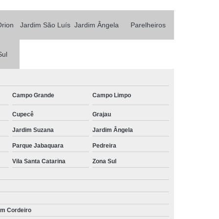
Orion
Jardim São Luís
Jardim Ângela
Parelheiros
Sul
Campo Grande
Campo Limpo
Cupecê
Grajau
Jardim Suzana
Jardim Ângela
Parque Jabaquara
Pedreira
Vila Santa Catarina
Zona Sul
im Cordeiro