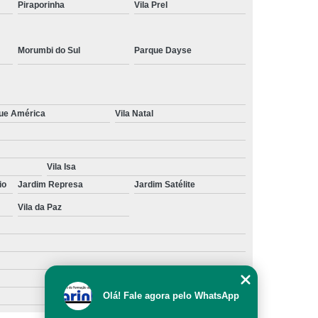
Piraporinha
Vila Prel
Morumbi do Sul
Parque Dayse
ue América
Vila Natal
Vila Isa
io
Jardim Represa
Jardim Satélite
Vila da Paz
Olá! Fale agora pelo WhatsApp