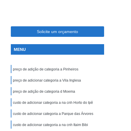
 Carro
Cnh Especial Hérnia de Disco
a Deficientes
Cnh Especial para Moto
Visão Monocular
Tirar Cnh Especial
Solicite um orçamento
 e Cassada
Cnh Suspensa Ou Cassada
sa Reciclagem
Cnh Suspensa Recurso
MENU
ar Cnh Suspensa
Recurso Cnh Suspensa
sa
Regularizar Cnh Suspensa
preço de adição de categoria a Pinheiros
ira Habilitação
Primeira Aula de Habilitação
preço de adicionar categoria a Vila Inglesa
abilitação a
Primeira Habilitação Auto Escola
preço de adição de categoria d Moema
meira Habilitação Carro e Moto
custo de adicionar categoria a na cnh Horto do Ipê
B
Primeira Habilitação de Moto
ro
Tirar Primeira Habilitação
custo de adicionar categoria a Parque das Árvores
custo de adicionar categoria a na cnh Itaim Bibi