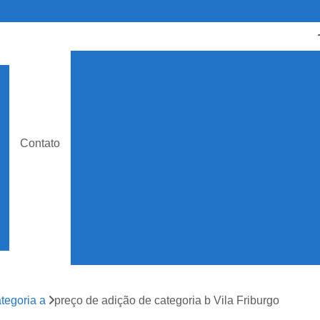
Adição Categoria a
Adição Categoria D
Adição de Categoria a
Adição de C
Adição de Categoria D
Adição de
Adicionar Categoria a na Cnh
Adicionar 
Contato
Aula para Habilitado
Aul
Aulas de Direção para Habilitados
Aulas de Volante para Habilitados
Aulas para Recém Habilitados
Aulas
Aulas Particulares para Habilitado
Auto Escola Aulas para Habilita
tegoria a
preço de adição de categoria b Vila Friburgo
Auto Escola Especializada em Cnh Esp