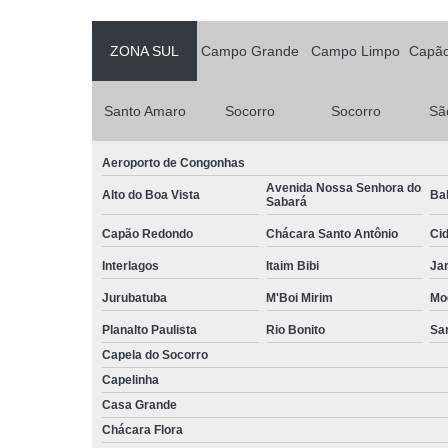
ZONA SUL
Campo Grande
Campo Limpo
Capã
Santo Amaro
Socorro
Socorro
Sã
Aeroporto de Congonhas
Avenida Nossa Senhora do
Alto do Boa Vista
Bal
Sabará
Capão Redondo
Chácara Santo Antônio
Ci
Interlagos
Itaim Bibi
Ja
Jurubatuba
M'Boi Mirim
Mo
Planalto Paulista
Rio Bonito
Sa
Capela do Socorro
Capelinha
Casa Grande
Chácara Flora