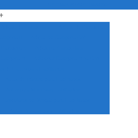
(11) 5524-4977
(11) 5548-2327
Adição da Categoria a
Adição de Categoria
ategoria B
Adição de Categoria Cnh
 Categoria e
Adicionar Categoria a
Categoria B
Adicionar Categoria B na Cnh
as de Carros para Habilitados
Aulas de Trânsito para Habilitados
Aulas para Motoristas Habilitados
 Particulares de Direção para Habilitados
s
Aulas Praticas para Habilitados
dos
Auto Escola Cnh Especial
ecial
Auto Escola para Cnh Especial