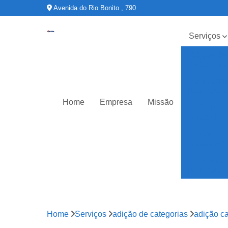
Avenida do Rio Bonito , 790
Serviços
Adição de
categorias
Aulas para
habilitados
Home
Empresa
Missão
Cnh
especial
Cnh
suspensa
Primeira
habilitação
Home
Serviços
adição de categorias
adição ca