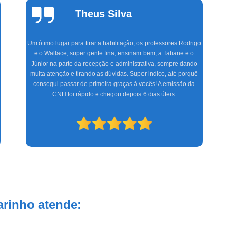
Cinthia
Alvarenga
Fazer aulas com a Marinho foi a melhor experiência que tive,
com uma equipe altamente treinada, profissionais de excelente
gabarito, foram seis meses de muita alegria e sucesso do CFC
às aulas práticas, só tenho a agradecer. Espero que os novos
condutores tenham a mesma satisfação que eu.
arinho atende: