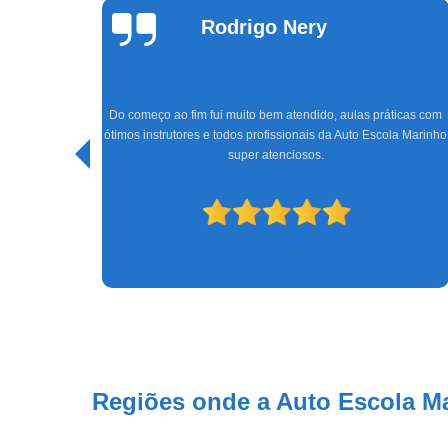
Theus Silva
Um ótimo lugar para tirar a habilitação, os professores Rodrigo
e o Wallace, super gente fina, ensinam bem; a Tatiane e o
icas com
Júnior na parte da recepção e administrativa, sempre dando
la Marinho
muita atenção e tirando as dúvidas. Super indico, até porquê
consegui passar de primeira graças à vocês! A emissão da
CNH foi rápido e chegou depois 6 dias úteis.
Regiões onde a Auto Escola M