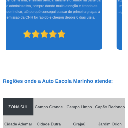
equipe altamente treinada, profissionais de excelente gabarito, foram seis
meses de muita alegria e sucesso do CFC às aulas práticas, só tenho a
agradecer. Espero que os novos condutores tenham a mesma satisfação
que eu.
Regiões onde a Auto Escola Marinho atende:
ZONA SUL
Campo Grande
Campo Limpo
Capão Redondo
Cidade Ademar
Cidade Dutra
Grajaú
Jardim Orion