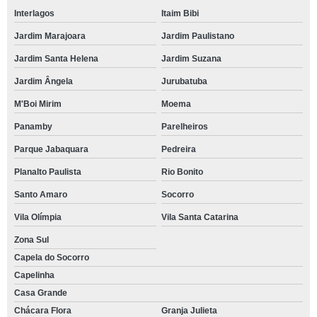
Interlagos
Itaim Bibi
Jardim Marajoara
Jardim Paulistano
Jardim Santa Helena
Jardim Suzana
Jardim Ângela
Jurubatuba
M'Boi Mirim
Moema
Panamby
Parelheiros
Parque Jabaquara
Pedreira
Planalto Paulista
Rio Bonito
Santo Amaro
Socorro
Vila Olímpia
Vila Santa Catarina
Zona Sul
Capela do Socorro
Capelinha
Casa Grande
Chácara Flora
Granja Julieta