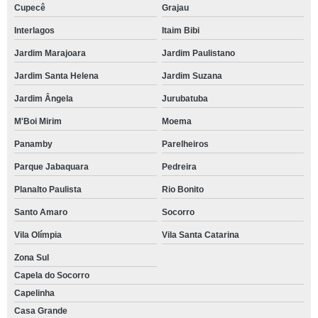
Cupecê
Grajau
Interlagos
Itaim Bibi
Jardim Marajoara
Jardim Paulistano
Jardim Santa Helena
Jardim Suzana
Jardim Ângela
Jurubatuba
M'Boi Mirim
Moema
Panamby
Parelheiros
Parque Jabaquara
Pedreira
Planalto Paulista
Rio Bonito
Santo Amaro
Socorro
Vila Olímpia
Vila Santa Catarina
Zona Sul
Capela do Socorro
Capelinha
Casa Grande