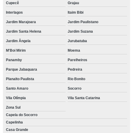
Cupecê
Grajau
Interlagos
Itaim Bibi
Jardim Marajoara
Jardim Paulistano
Jardim Santa Helena
Jardim Suzana
Jardim Ângela
Jurubatuba
M'Boi Mirim
Moema
Panamby
Parelheiros
Parque Jabaquara
Pedreira
Planalto Paulista
Rio Bonito
Santo Amaro
Socorro
Vila Olímpia
Vila Santa Catarina
Zona Sul
Capela do Socorro
Capelinha
Casa Grande