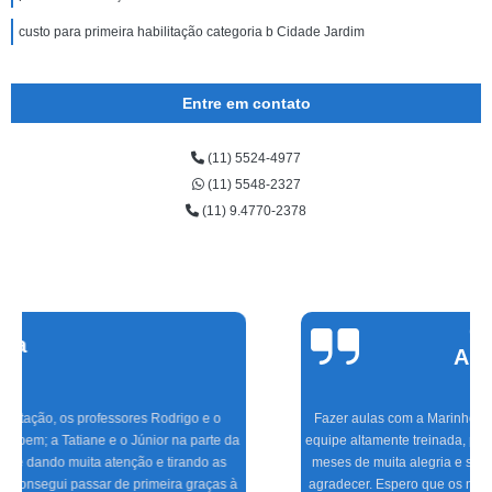
custo para primeira habilitação categoria b Cidade Jardim
Entre em contato
(11) 5524-4977
(11) 5548-2327
(11) 9.4770-2378
Cinthia
Alvarenga
Fazer aulas com a Marinho foi a melhor experiência que tive, com uma
equipe altamente treinada, profissionais de excelente gabarito, foram seis
meses de muita alegria e sucesso do CFC às aulas práticas, só tenho a
agradecer. Espero que os novos condutores tenham a mesma satisfação