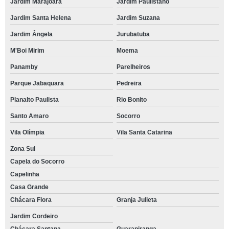
Jardim Marajoara
Jardim Paulistano
Jardim Santa Helena
Jardim Suzana
Jardim Ângela
Jurubatuba
M'Boi Mirim
Moema
Panamby
Parelheiros
Parque Jabaquara
Pedreira
Planalto Paulista
Rio Bonito
Santo Amaro
Socorro
Vila Olímpia
Vila Santa Catarina
Zona Sul
Capela do Socorro
Capelinha
Casa Grande
Chácara Flora
Granja Julieta
Jardim Cordeiro