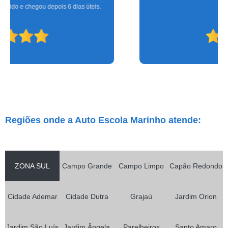
que eu.
Regiões onde a Auto Escola Marinho atende:
ZONA SUL
Campo Grande
Campo Limpo
Capão Redondo
Cidade Ademar
Cidade Dutra
Grajaú
Jardim Orion
Jardim São Luís
Jardim Ângela
Parelheiros
Santo Amaro