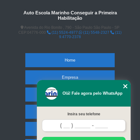
Auto Escola Marinho Conseguir a Primeira
Habilitação
Avenida do Rio Bonito , 790 - São Paulo São Paulo - SP
CEP:04776-000
(11) 5524-4977
(11) 5548-2327
(11)
9.4770-2378
Home
Empresa
Olá! Fale agora pelo WhatsApp
Missão
Serviços
Insira seu telefone
Contato