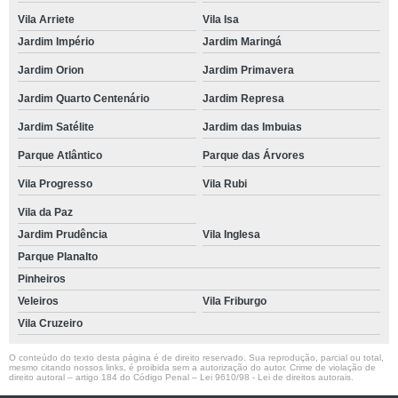
Vila Arriete
Vila Isa
Jardim Império
Jardim Maringá
Jardim Orion
Jardim Primavera
Jardim Quarto Centenário
Jardim Represa
Jardim Satélite
Jardim das Imbuias
Parque Atlântico
Parque das Árvores
Vila Progresso
Vila Rubi
Vila da Paz
Jardim Prudência
Vila Inglesa
Parque Planalto
Pinheiros
Veleiros
Vila Friburgo
Vila Cruzeiro
O conteúdo do texto desta página é de direito reservado. Sua reprodução, parcial ou total,
mesmo citando nossos links, é proibida sem a autorização do autor. Crime de violação de
direito autoral – artigo 184 do Código Penal –
Lei 9610/98 - Lei de direitos autorais
.