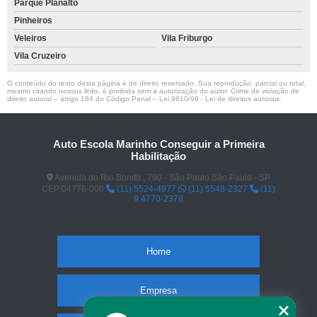
Parque Planalto
Pinheiros
Veleiros
Vila Friburgo
Vila Cruzeiro
O conteúdo do texto desta página é de direito reservado. Sua reprodução, parcial ou total,
mesmo citando nossos links, é proibida sem a autorização do autor. Crime de violação de
direito autoral – artigo 184 do Código Penal –
Lei 9610/98 - Lei de direitos autorais
.
Auto Escola Marinho Conseguir a Primeira
Habilitação
Avenida do Rio Bonito , 790 - São Paulo São Paulo - SP
CEP:04776-000
(11) 5524-4977
(11) 5548-2327
(11)
9.4770-2378
Home
Empresa