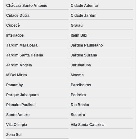
Chácara Santo Antônio
Cidade Ademar
Cidade Dutra
Cidade Jardim
Cupecê
Grajau
Interlagos
Itaim Bibi
Jardim Marajoara
Jardim Paulistano
Jardim Santa Helena
Jardim Suzana
Jardim Ângela
Jurubatuba
M'Boi Mirim
Moema
Panamby
Parelheiros
Parque Jabaquara
Pedreira
Planalto Paulista
Rio Bonito
Santo Amaro
Socorro
Vila Olímpia
Vila Santa Catarina
Zona Sul