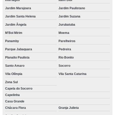
Interlagos
Itaim Bibi
Jardim Marajoara
Jardim Paulistano
Jardim Santa Helena
Jardim Suzana
Jardim Ângela
Jurubatuba
M'Boi Mirim
Moema
Panamby
Parelheiros
Parque Jabaquara
Pedreira
Planalto Paulista
Rio Bonito
Santo Amaro
Socorro
Vila Olímpia
Vila Santa Catarina
Zona Sul
Capela do Socorro
Capelinha
Casa Grande
Chácara Flora
Granja Julieta