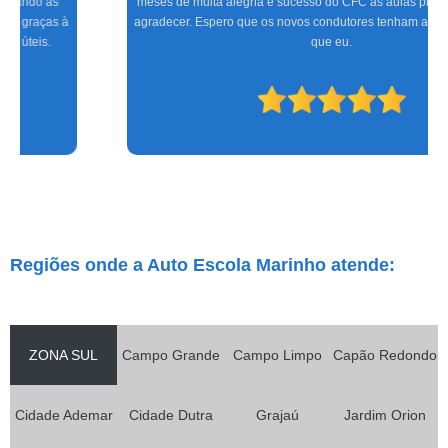
meses de muita alegria e sucesso do CFC às aulas práticas, só tenho a
agradecer. Espero que os novos condutores tenham a mesma satisfação
que eu.
Regiões onde a Auto Escola Marinho atende:
ZONA SUL
Campo Grande
Campo Limpo
Capão Redondo
Cidade Ademar
Cidade Dutra
Grajaú
Jardim Orion