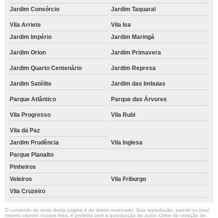
Jardim Consórcio
Jardim Taquaral
Vila Arriete
Vila Isa
Jardim Império
Jardim Maringá
Jardim Orion
Jardim Primavera
Jardim Quarto Centenário
Jardim Represa
Jardim Satélite
Jardim das Imbuias
Parque Atlântico
Parque das Árvores
Vila Progresso
Vila Rubi
Vila da Paz
Jardim Prudência
Vila Inglesa
Parque Planalto
Pinheiros
Veleiros
Vila Friburgo
Vila Cruzeiro
O conteúdo do texto desta página é de direito reservado. Sua reprodução, parcial ou total,
mesmo citando nossos links, é proibida sem a autorização do autor. Crime de violação de