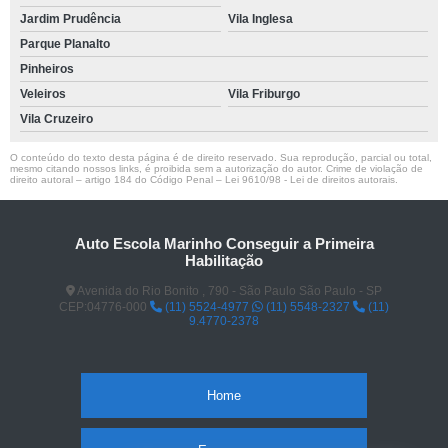
Jardim Prudência
Vila Inglesa
Parque Planalto
Pinheiros
Veleiros
Vila Friburgo
Vila Cruzeiro
O conteúdo do texto desta página é de direito reservado. Sua reprodução, parcial ou total,
mesmo citando nossos links, é proibida sem a autorização do autor. Crime de violação de
direito autoral – artigo 184 do Código Penal –
Lei 9610/98 - Lei de direitos autorais
.
Auto Escola Marinho Conseguir a Primeira
Habilitação
Avenida do Rio Bonito , 790 - São Paulo São Paulo - SP
CEP:04776-000
(11) 5524-4977
(11) 5548-2327
(11)
9.4770-2378
Home