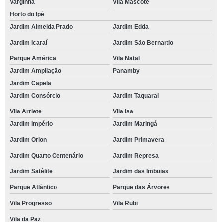
Varginha
Vila Mascote
Horto do Ipê
Jardim Almeida Prado
Jardim Edda
Jardim Icaraí
Jardim São Bernardo
Parque América
Vila Natal
Jardim Ampliação
Panamby
Jardim Capela
Jardim Consórcio
Jardim Taquaral
Vila Arriete
Vila Isa
Jardim Império
Jardim Maringá
Jardim Orion
Jardim Primavera
Jardim Quarto Centenário
Jardim Represa
Jardim Satélite
Jardim das Imbuias
Parque Atlântico
Parque das Árvores
Vila Progresso
Vila Rubi
Vila da Paz