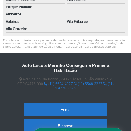
Parque Planalto
Pinheiros
Veleiros
Vila Friburgo
Vila Cruzeiro
O conteúdo do texto desta página é de direito reservado. Sua reprodução, parcial ou total,
mesmo citando nossos links, é proibida sem a autorização do autor. Crime de violação de
direito autoral – artigo 184 do Código Penal –
Lei 9610/98 - Lei de direitos autorais
.
Auto Escola Marinho Conseguir a Primeira
Habilitação
Avenida do Rio Bonito , 790 - São Paulo São Paulo - SP
CEP:04776-000
(11) 5524-4977
(11) 5548-2327
(11)
9.4770-2378
Home
Empresa