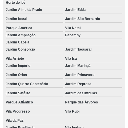
Horto do Ipê
Jardim Almeida Prado
Jardim Edda
Jardim Icaraí
Jardim São Bernardo
Parque América
Vila Natal
Jardim Ampliação
Panamby
Jardim Capela
Jardim Consórcio
Jardim Taquaral
Vila Arriete
Vila Isa
Jardim Império
Jardim Maringá
Jardim Orion
Jardim Primavera
Jardim Quarto Centenário
Jardim Represa
Jardim Satélite
Jardim das Imbuias
Parque Atlântico
Parque das Árvores
Vila Progresso
Vila Rubi
Vila da Paz
Jardim Prudência
Vila Inglesa