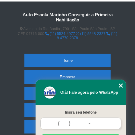
Auto Escola Marinho Conseguir a Primeira
Habilitação
Avenida do Rio Bonito , 790 - São Paulo São Paulo - SP
CEP:04776-000
(11) 5524-4977
(11) 5548-2327
(11)
9.4770-2378
Home
Empresa
Olá! Fale agora pelo WhatsApp
Missão
Serviços
Insira seu telefone
Contato