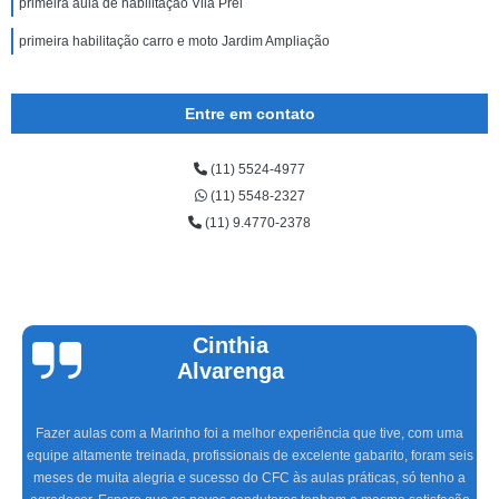
primeira aula de habilitação Vila Prel
primeira habilitação carro e moto Jardim Ampliação
Entre em contato
(11) 5524-4977
(11) 5548-2327
(11) 9.4770-2378
Cinthia
Alvarenga
Fazer aulas com a Marinho foi a melhor experiência que tive, com uma
equipe altamente treinada, profissionais de excelente gabarito, foram seis
meses de muita alegria e sucesso do CFC às aulas práticas, só tenho a