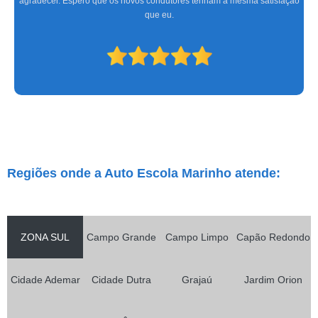
agradecer. Espero que os novos condutores tenham a mesma satisfação
que eu.
Regiões onde a Auto Escola Marinho atende:
ZONA SUL
Campo Grande
Campo Limpo
Capão Redondo
Cidade Ademar
Cidade Dutra
Grajaú
Jardim Orion