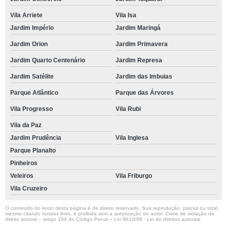
Vila Arriete
Vila Isa
Jardim Império
Jardim Maringá
Jardim Orion
Jardim Primavera
Jardim Quarto Centenário
Jardim Represa
Jardim Satélite
Jardim das Imbuias
Parque Atlântico
Parque das Árvores
Vila Progresso
Vila Rubi
Vila da Paz
Jardim Prudência
Vila Inglesa
Parque Planalto
Pinheiros
Veleiros
Vila Friburgo
Vila Cruzeiro
O conteúdo do texto desta página é de direito reservado. Sua reprodução, parcial ou total,
mesmo citando nossos links, é proibida sem a autorização do autor. Crime de violação de
direito autoral – artigo 184 do Código Penal –
Lei 9610/98 - Lei de direitos autorais
.