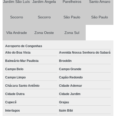
Jardim São Luís
Jardim Ângela
Parelheiros
Santo Amaro
Socorro
Socorro
São Paulo
São Paulo
Vila Andrade
Zona Oeste
Zona Sul
Aeroporto de Congonhas
Alto do Boa Vista
Avenida Nossa Senhora do Sabará
Balneário Mar Paulista
Brooklin
Campo Belo
Campo Grande
Campo Limpo
Capão Redondo
Chácara Santo Antônio
Cidade Ademar
Cidade Dutra
Cidade Jardim
Cupecê
Grajau
Interlagos
Itaim Bibi