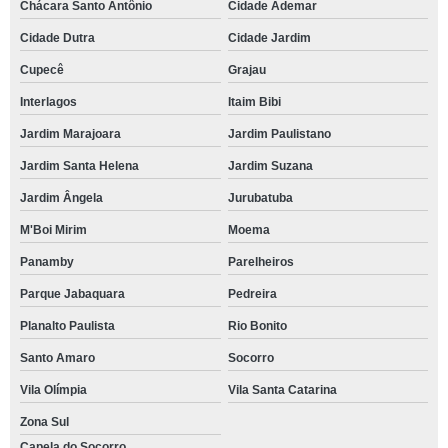
Chácara Santo Antônio
Cidade Ademar
Cidade Dutra
Cidade Jardim
Cupecê
Grajau
Interlagos
Itaim Bibi
Jardim Marajoara
Jardim Paulistano
Jardim Santa Helena
Jardim Suzana
Jardim Ângela
Jurubatuba
M'Boi Mirim
Moema
Panamby
Parelheiros
Parque Jabaquara
Pedreira
Planalto Paulista
Rio Bonito
Santo Amaro
Socorro
Vila Olímpia
Vila Santa Catarina
Zona Sul
Capela do Socorro