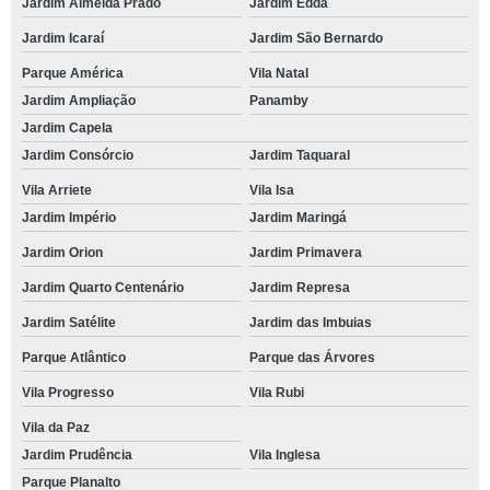
Jardim Almeida Prado
Jardim Edda
Jardim Icaraí
Jardim São Bernardo
Parque América
Vila Natal
Jardim Ampliação
Panamby
Jardim Capela
Jardim Consórcio
Jardim Taquaral
Vila Arriete
Vila Isa
Jardim Império
Jardim Maringá
Jardim Orion
Jardim Primavera
Jardim Quarto Centenário
Jardim Represa
Jardim Satélite
Jardim das Imbuias
Parque Atlântico
Parque das Árvores
Vila Progresso
Vila Rubi
Vila da Paz
Jardim Prudência
Vila Inglesa
Parque Planalto