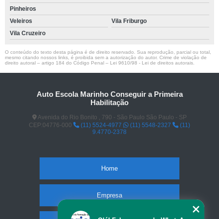
Pinheiros
Veleiros
Vila Friburgo
Vila Cruzeiro
O conteúdo do texto desta página é de direito reservado. Sua reprodução, parcial ou total,
mesmo citando nossos links, é proibida sem a autorização do autor. Crime de violação de
direito autoral – artigo 184 do Código Penal –
Lei 9610/98 - Lei de direitos autorais
.
Auto Escola Marinho Conseguir a Primeira
Habilitação
Avenida do Rio Bonito , 790 - São Paulo São Paulo - SP
CEP:04776-000
(11) 5524-4977
(11) 5548-2327
(11)
9.4770-2378
Home
Empresa