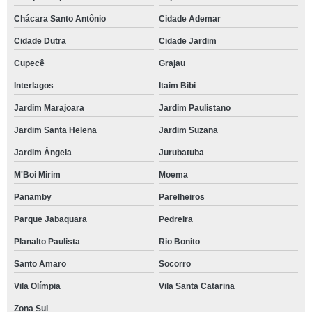
Chácara Santo Antônio
Cidade Ademar
Cidade Dutra
Cidade Jardim
Cupecê
Grajau
Interlagos
Itaim Bibi
Jardim Marajoara
Jardim Paulistano
Jardim Santa Helena
Jardim Suzana
Jardim Ângela
Jurubatuba
M'Boi Mirim
Moema
Panamby
Parelheiros
Parque Jabaquara
Pedreira
Planalto Paulista
Rio Bonito
Santo Amaro
Socorro
Vila Olímpia
Vila Santa Catarina
Zona Sul